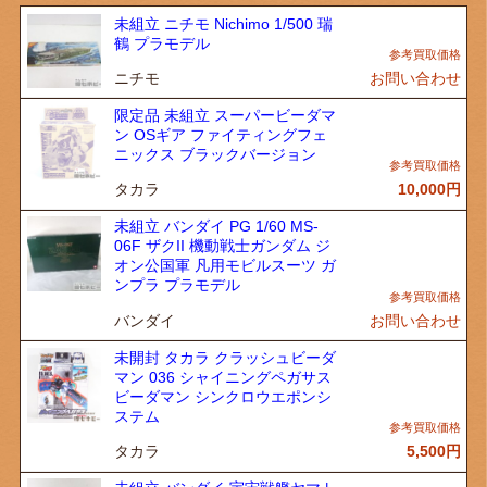
未組立 ニチモ Nichimo 1/500 瑞
鶴 プラモデル
ニチモ
お問い合わせ
限定品 未組立 スーパービーダマ
ン OSギア ファイティングフェ
ニックス ブラックバージョン
タカラ
10,000
円
未組立 バンダイ PG 1/60 MS-
06F ザクII 機動戦士ガンダム ジ
オン公国軍 凡用モビルスーツ ガ
ンプラ プラモデル
バンダイ
お問い合わせ
未開封 タカラ クラッシュビーダ
マン 036 シャイニングペガサス
ビーダマン シンクロウエポンシ
ステム
タカラ
5,500
円