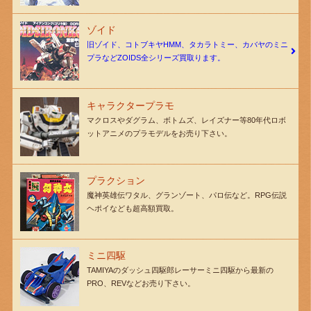
ゾイド
旧ゾイド、コトブキヤHMM、タカラトミー、カバヤのミニ
プラなどZOIDS全シリーズ買取ります。
キャラクタープラモ
マクロスやダグラム、ボトムズ、レイズナー等80年代ロボ
ットアニメのプラモデルをお売り下さい。
プラクション
魔神英雄伝ワタル、グランゾート、パロ伝など。RPG伝説
ヘポイなども超高額買取。
ミニ四駆
TAMIYAのダッシュ四駆郎レーサーミニ四駆から最新の
PRO、REVなどお売り下さい。