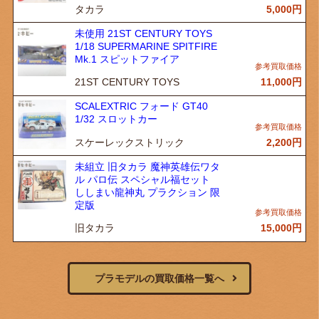
タカラ
5,000
円
未使用 21ST CENTURY TOYS
1/18 SUPERMARINE SPITFIRE
Mk.1 スピットファイア
21ST CENTURY TOYS
11,000
円
SCALEXTRIC フォード GT40
1/32 スロットカー
スケーレックストリック
2,200
円
未組立 旧タカラ 魔神英雄伝ワタ
ル パロ伝 スペシャル福セット
ししまい龍神丸 プラクション 限
定版
旧タカラ
15,000
円
プラモデルの買取価格一覧へ