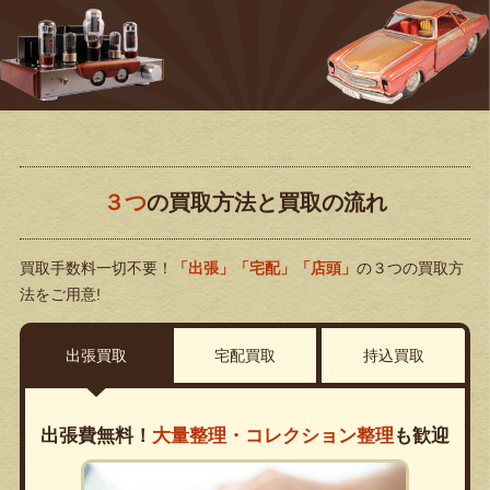
３つ
の買取方法と買取の流れ
買取手数料一切不要！
「出張」「宅配」「店頭」
の３つの買取方
法をご用意!
出張買取
宅配買取
持込買取
出張費無料！
大量整理・コレクション整理
も歓迎