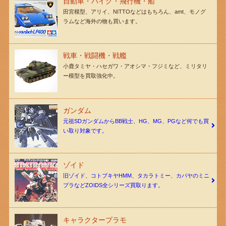
自動車・バイク・飛行機・船
田宮模型、アリイ、NITTOなどはもちろん、amt、モノグ
ラムなど海外の物も買います。
戦車・戦闘機・戦艦
小鹿タミヤ・ハセガワ・アオシマ・フジミなど、ミリタリ
ー模型を買取強化中。
ガンダム
元祖SDガンダムからBB戦士、HG、MG、PGなど何でも買
い取り対象です。
ゾイド
旧ゾイド、コトブキヤHMM、タカラトミー、カバヤのミニ
プラなどZOIDS全シリーズ買取ります。
キャラクタープラモ