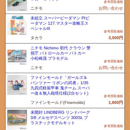
ニチモ
お問い合わせ
未組立 スーパービーダマン PIビ
ーダマン 127.マスター攻略王ス
ペシャルIII
タカラ
3,500
円
ニチモ Nichimo 初代 クラウン 警
視庁 パトロールカー パトカー
小松崎茂 プラモデル
ニチモ
お問い合わせ
ファインモールド「ガールズ＆
パンツァー リボンの武者」1/35
九四式軽装甲車 鬼チーム スーパ
ー改＆無人砲塔仕様(2台セット)
ファインモールド(Finemolds)
1,800
円
未開封 LINDBERG リンドバーグ
3/8 メルセデスベンツ 300SL プ
ラスチックモデルキット