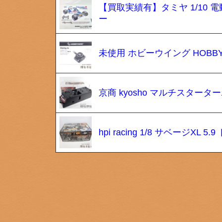
【買取実績有】タミヤ 1/10 電動
ー
未使用 ホビーウイング HOBBYW
京商 kyosho マルチスターター
hpi racing 1/8 サベージX