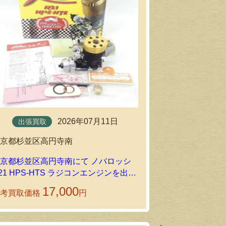
持込買取
2026年07月11日
出張買取
東京都小金井
東京都杉並区高円寺南
ALIGN TREA
GP780 モータ
京都杉並区高円寺南にて ノバロッシ
ンをお買い取
21 HPS-HTS ラジコンエンジンを出張
ーの持込買取
買取しました
17,000
参考買取価格
円
参考買取価格