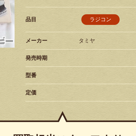
品目
ラジコン
メーカー
タミヤ
発売時期
型番
定価