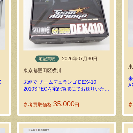
2026年07月30日
宅配買取
東京都墨田区横川
未
電
未組立 チームデュランゴ DEX410
A
2010SPECを宅配買取にてお送りいただ
きました！
35,000
参考買取価格
円