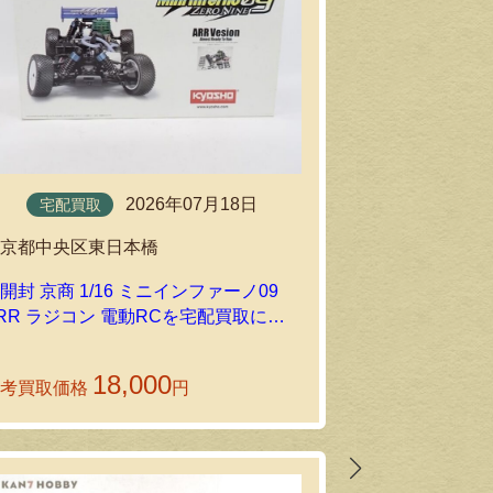
2026年07月18日
宅配買取
出張買取
東京都中央区東日本橋
東京都杉並区
開封 京商 1/16 ミニインファーノ09
RR ラジコン 電動RCを宅配買取にて
東京都杉並区高
お送りいただきました
R21 HPS-
買取しました
18,000
参考買取価格
円
参考買取価格