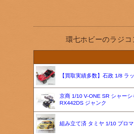
環七ホビーのラジコ
【買取実績多数】石政 1/8 
京商 1/10 V-ONE SR シャーシ
RX442DS ジャンク
組み立て済 タミヤ 1/10 プ