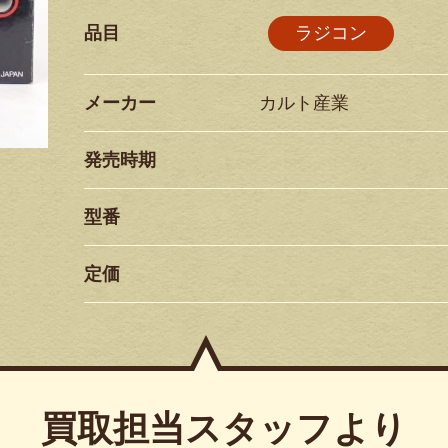
品目
ラジコン
メーカー
カルト産業
発売時期
型番
定価
買取担当スタッフより