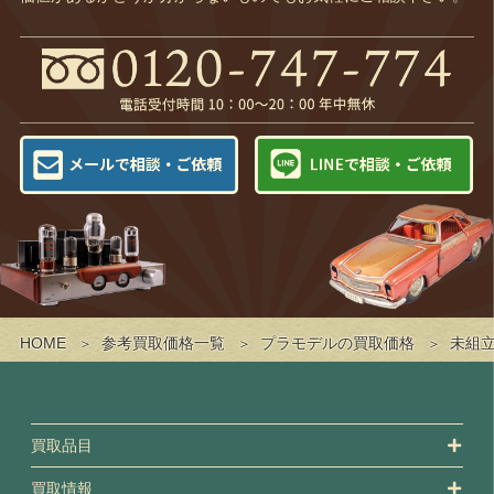
HOME
参考買取価格一覧
プラモデルの買取価格
未組立
買取品目
買取情報