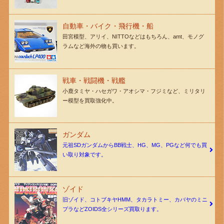
自動車・バイク・飛行機・船
田宮模型、アリイ、NITTOなどはもちろん、amt、モノグ
ラムなど海外の物も買います。
戦車・戦闘機・戦艦
小鹿タミヤ・ハセガワ・アオシマ・フジミなど、ミリタリ
ー模型を買取強化中。
ガンダム
元祖SDガンダムからBB戦士、HG、MG、PGなど何でも買
い取り対象です。
ゾイド
旧ゾイド、コトブキヤHMM、タカラトミー、カバヤのミニ
プラなどZOIDS全シリーズ買取ります。