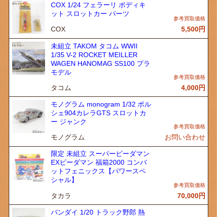
COX 1/24 フェラーリ ボディキ
ット スロットカー パーツ
COX
5,500
円
未組立 TAKOM タコム WWII
1/35 V-2 ROCKET MEILLER
WAGEN HANOMAG SS100 プラ
モデル
タコム
4,000
円
モノグラム monogram 1/32 ポル
シェ904カレラGTS スロットカ
ー ジャンク
モノグラム
お問い合わせ
限定 未組立 スーパービーダマン
EXビーダマン 福箱2000 コンバ
ットフェニックス【パワースペ
シャル】
タカラ
70,000
円
バンダイ 1/20 トラック野郎 熱