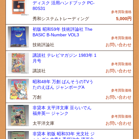
ディスク 活用ハンドブック PC-
80S31
秀和システムトレーディング
5,000
円
初版 昭和59年 技術評論社 The
BASIC B-Number VOL3
技術評論社
お問い合わせ
講談社 テレビマガジン 1983年 1
月号
講談社
お問い合わせ
昭和48年 万創 ばんそうのTVう
たのえほん ジャンボーグA
万創
お問い合わせ
非貸本 太平洋文庫 豆らいでん
福井英一 ジャンク
太平洋文庫
お問い合わせ
非貸本 初版 昭和33年 光文社 ジ