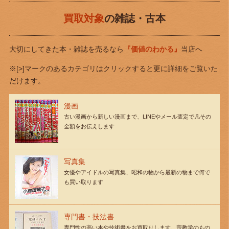
買取対象
の雑誌・古本
大切にしてきた本・雑誌を売るなら
『価値のわかる』
当店へ
※[>]マークのあるカテゴリはクリックすると更に詳細をご覧いた
だけます。
漫画
古い漫画から新しい漫画まで、LINEやメール査定で凡その
金額をお伝えします
写真集
女優やアイドルの写真集、昭和の物から最新の物まで何で
も買い取ります
専門書・技法書
専門性の高い本や技術書をお買取りします。宗教学のもの