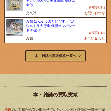
ャングル大帝1 手塚治虫 漫画全
集①
光文社
お問い合わせ
万創 ばんそうのとびだすえほん
ウルトラ大行進 怪獣オンパレー
ド 外函付
万創
お問い合わせ
本・雑誌の買取価格一覧へ
本・雑誌の買取実績
全国
のお客様から買い取らせていただいた本・雑誌の一部をご紹