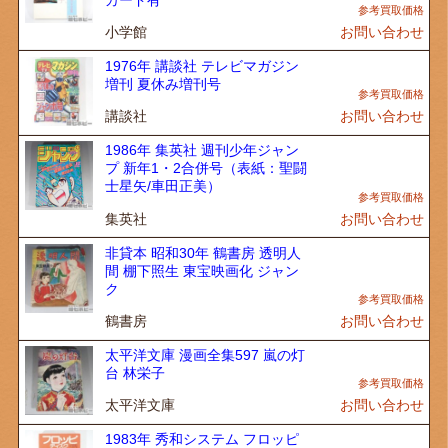
小学館
お問い合わせ
1976年 講談社 テレビマガジン
増刊 夏休み増刊号
講談社
お問い合わせ
1986年 集英社 週刊少年ジャン
プ 新年1・2合併号（表紙：聖闘
士星矢/車田正美）
集英社
お問い合わせ
非貸本 昭和30年 鶴書房 透明人
間 棚下照生 東宝映画化 ジャン
ク
鶴書房
お問い合わせ
太平洋文庫 漫画全集597 嵐の灯
台 林栄子
太平洋文庫
お問い合わせ
1983年 秀和システム フロッピ