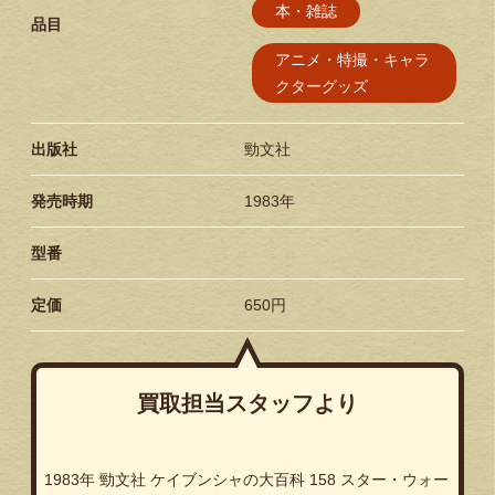
本・雑誌
品目
アニメ・特撮・キャラ
クターグッズ
出版社
勁文社
発売時期
1983年
型番
定価
650円
買取担当スタッフより
1983年 勁文社 ケイブンシャの大百科 158 スター・ウォー