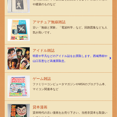
や建築のものなど
アマチュア無線雑誌
古い「無線と実験」「電波科学」など。回路図集なども人
気が高いです。
アイドル雑誌
明星や平凡などのアイドル誌をお買取します。西城秀樹や
山口百恵など高価買取忠。
ゲーム雑誌
ファミリーコンピュータマガジンやMSXのプログラム本、
マイコン関連本など
貸本漫画
貸本時代の古い漫画をお売り下さい。当然非貸本も取扱い