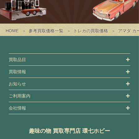
HOME
参考買取価格一覧
トレカの買取価格
アマダ カ
買取品目
買取情報
お知らせ
ご利用案内
会社情報
趣味の物 買取専門店 環七ホビー