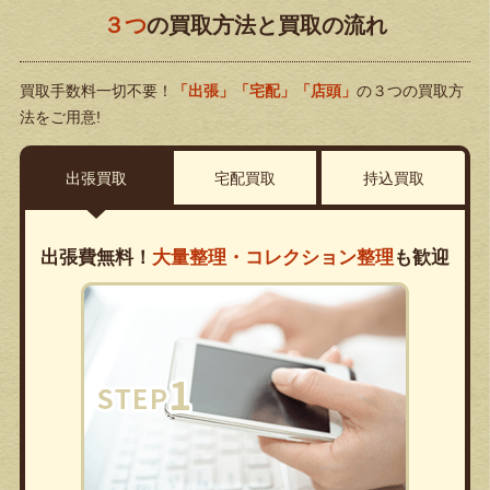
３つ
の買取方法と買取の流れ
買取手数料一切不要！
「出張」「宅配」「店頭」
の３つの買取方
法をご用意!
出張買取
宅配買取
持込買取
出張費無料！
大量整理・コレクション整理
も歓迎