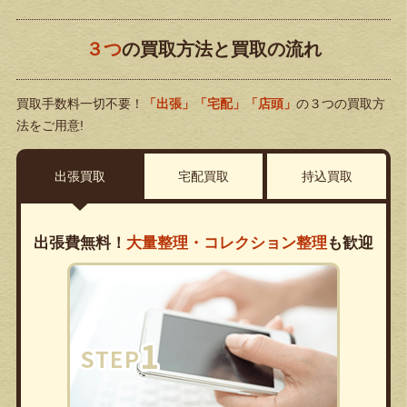
３つ
の買取方法と買取の流れ
買取手数料一切不要！
「出張」「宅配」「店頭」
の３つの買取方
法をご用意!
出張買取
宅配買取
持込買取
出張費無料！
大量整理・コレクション整理
も歓迎