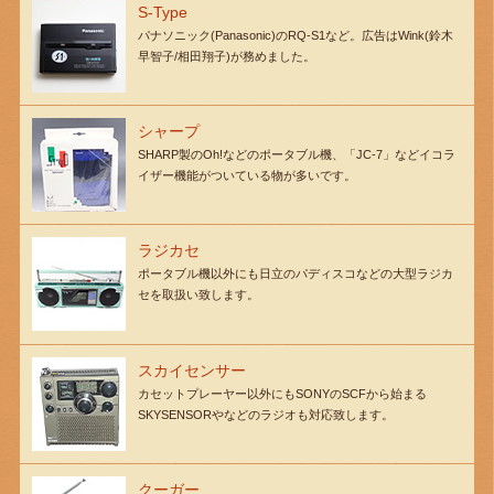
S-Type
パナソニック(Panasonic)のRQ-S1など。広告はWink(鈴木
早智子/相田翔子)が務めました。
シャープ
SHARP製のOh!などのポータブル機、「JC-7」などイコラ
イザー機能がついている物が多いです。
ラジカセ
ポータブル機以外にも日立のパディスコなどの大型ラジカ
セを取扱い致します。
スカイセンサー
カセットプレーヤー以外にもSONYのSCFから始まる
SKYSENSORやなどのラジオも対応致します。
クーガー