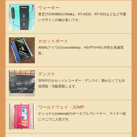
ウォーキー
東芝(TOSHIBA)のWalky。KT-AS10、RT-KS1などなど可愛
いデザインの物が多いです。
カセットボーイ
AIWA(アイワ)のcassetteboy。HS-P7やHS-J9等を高価買
取。
デンスケ
SONYのカセットレコーダー・デンスケ。動かなくても出
張買取・宅配買取します。
ワールドウェイ・JUMP
ナショナル(national)のポータブルプレーヤー。マイナー故
にマニアに人気です。