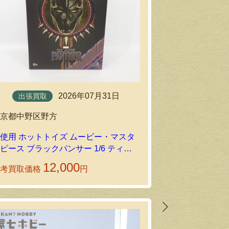
2026年07月31日
出張買取
出張買取
東京都渋谷区
東京都中野区野方
未開封のバンダイ 
使用 ホットトイズ ムービー・マスタ
νガンダムを出
ピース ブラックパンサー 1/6 ティ・
チャカを出張買取しました！
12,000
参考買取価格
円
参考買取価格