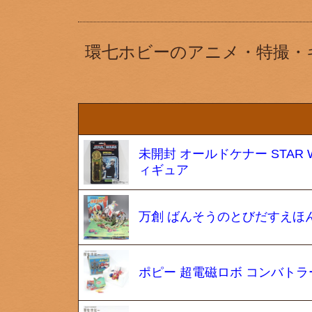
環七ホビーのアニメ・特撮・
未開封 オールドケナー STAR
ィギュア
万創 ばんそうのとびだすえほん
ポピー 超電磁ロボ コンバトラー