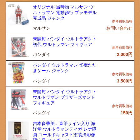
オリジナル 当時物 マルサン ウ
ルトラマン 電動歩行 プラモデル
完成品 ジャンク
マルサン
お問い合わせ
未開封 バンダイ ウルトラアクト
初代 ウルトラマン フィギュア
バンダイ
2,000
円
バンダイ ウルトラマン 怪獣たた
きゲーム ジャンク
バンダイ
3,500
円
未開封 バンダイ ウルトラアクト
ウルトラマン ブラザーズマント
フィギュア
バンダイ
150
円
吉本多香美：直筆サイン入り 海
洋堂 ウルトラマンティガ レナ隊
員 コールドキャスト塗装済彫像