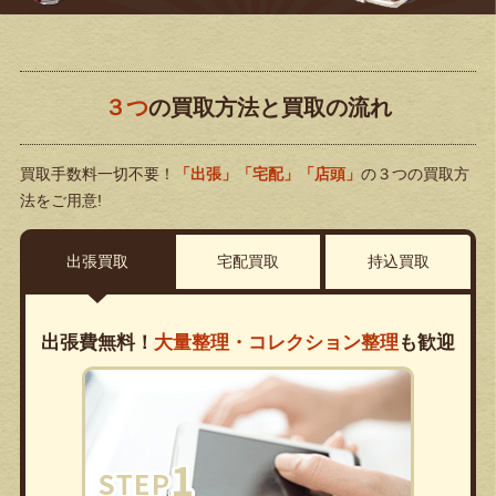
３つ
の買取方法と買取の流れ
買取手数料一切不要！
「出張」「宅配」「店頭」
の３つの買取方
法をご用意!
出張買取
宅配買取
持込買取
出張費無料！
大量整理・コレクション整理
も歓迎