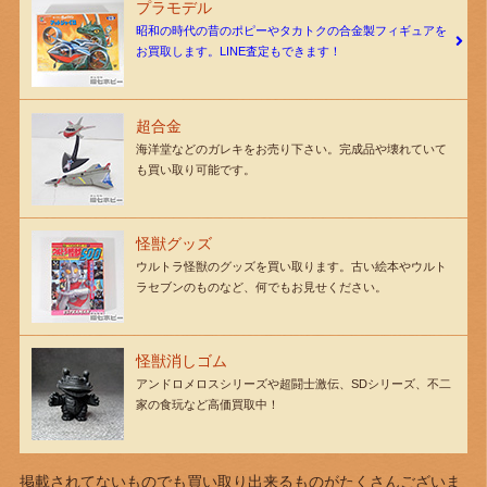
プラモデル
昭和の時代の昔のポピーやタカトクの合金製フィギュアを
お買取します。LINE査定もできます！
超合金
海洋堂などのガレキをお売り下さい。完成品や壊れていて
も買い取り可能です。
怪獣グッズ
ウルトラ怪獣のグッズを買い取ります。古い絵本やウルト
ラセブンのものなど、何でもお見せください。
怪獣消しゴム
アンドロメロスシリーズや超闘士激伝、SDシリーズ、不二
家の食玩など高価買取中！
掲載されてないものでも買い取り出来るものがたくさんございま