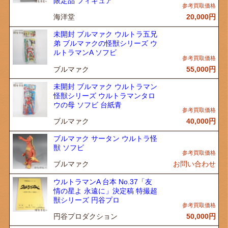
限定品 フィギュア
海洋堂
20,000
円
未開封 ブルマァク ウルトラ五兄
弟 ブルマァクの怪獣シリーズ ウ
ルトラマンA ソフビ
ブルマァク
55,000
円
未開封 ブルマァク ウルトラマン
怪獣シリーズ ウルトラマンタロ
ウの母 ソフビ 台紙青
ブルマァク
40,000
円
ブルマァク サータン ウルトラ怪
獣 ソフビ
ブルマァク
お問い合わせ
ウルトラマンA 台本 No.37「友
情の星よ 永遠に」決定稿 特撮超
獣シリーズ 円谷プロ
円谷プロダクション
50,000
円