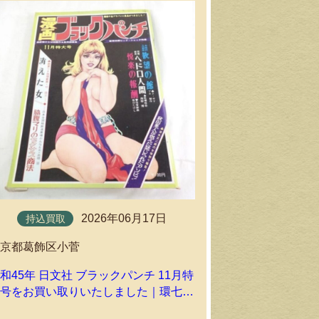
2026年06月17日
持込買取
持込買取
東京都葛飾区小菅
東京都葛飾区
和45年 日文社 ブラックパンチ 11月特
昭和48年 檸檬
大号をお買い取りいたしました｜環七ホ
お買い取りい
ビーの持込買取