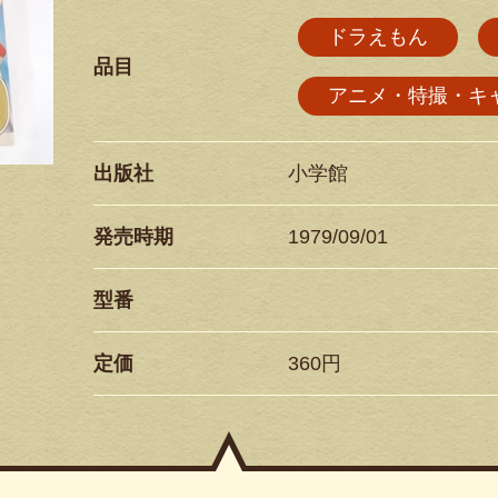
ドラえもん
品目
アニメ・特撮・キ
出版社
小学館
発売時期
1979/09/01
型番
定価
360円