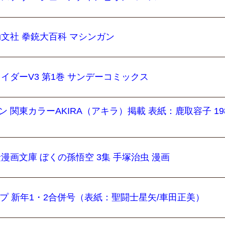
勁文社 拳銃大百科 マシンガン
ライダーV3 第1巻 サンデーコミックス
ン 関東カラーAKIRA（アキラ）掲載 表紙：鹿取容子 19
険漫画文庫 ぼくの孫悟空 3集 手塚治虫 漫画
ャンプ 新年1・2合併号（表紙：聖闘士星矢/車田正美）