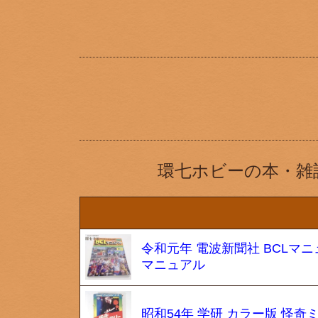
環七ホビーの本・雑
令和元年 電波新聞社 BCLマ
マニュアル
昭和54年 学研 カラー版 怪