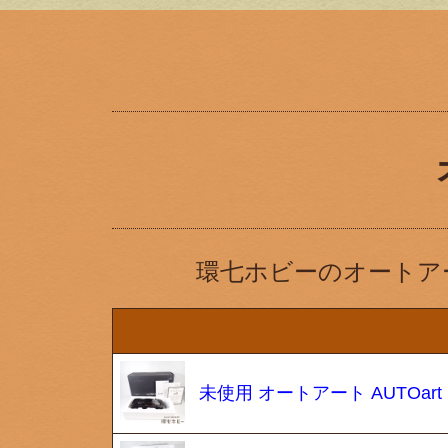
環七ホビーのオートア
未使用 オートアート AUTOart