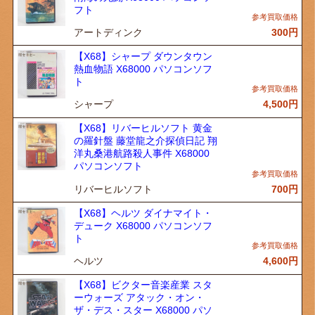
フト
アートディンク
300
円
【X68】シャープ ダウンタウン
熱血物語 X68000 パソコンソフ
ト
シャープ
4,500
円
【X68】リバーヒルソフト 黄金
の羅針盤 藤堂龍之介探偵日記 翔
洋丸桑港航路殺人事件 X68000
パソコンソフト
リバーヒルソフト
700
円
【X68】ヘルツ ダイナマイト・
デューク X68000 パソコンソフ
ト
ヘルツ
4,600
円
【X68】ビクター音楽産業 スタ
ーウォーズ アタック・オン・
ザ・デス・スター X68000 パソ