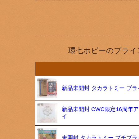
環七ホビーのブライ
新品未開封 タカラトミー ブラ
新品未開封 CWC限定16周年
イ
未開封 タカラトミー プチブラ