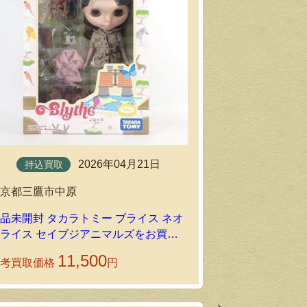
持込買取
2026年04月21日
持込買取
東京都町田市
東京都三鷹市中原
新品未開封 タ
品未開封 タカラトミー ブライス ネオ
ブライス レジ
ライス セイブジアニマルズをお買い
たしました｜
取りいたしました｜環七ホビーの持込買
11,500
参考買取価格
円
参考買取価格
取