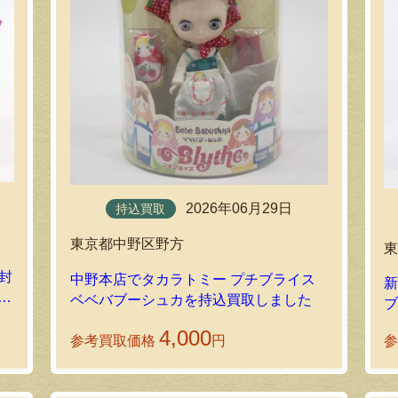
2026年06月29日
持込買取
東京都中野区野方
封
中野本店でタカラトミー プチブライス
新
ベベバブーシュカを持込買取しました
ブ
た
4,000
参考買取価格
円