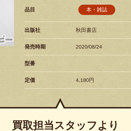
品目
本・雑誌
出版社
秋田書店
発売時期
2020/08/24
型番
定価
4,180円
買取担当スタッフより