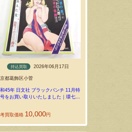
2026年06月17日
持込買取
持込買取
東京都葛飾区小菅
東京都葛飾区
和45年 日文社 ブラックパンチ 11月特
昭和48年 檸檬
大号をお買い取りいたしました｜環七ホ
お買い取りい
ビーの持込買取
持込買取
10,000
参考買取価格
円
参考買取価格