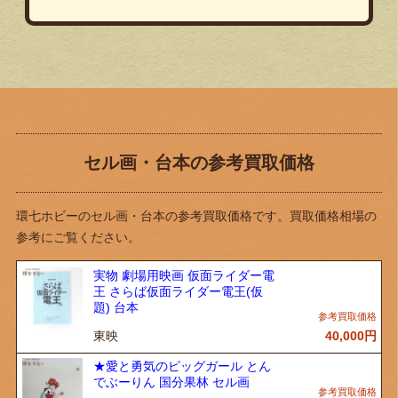
セル画・台本の参考買取価格
環七ホビーのセル画・台本の参考買取価格です。買取価格相場の
参考にご覧ください。
実物 劇場用映画 仮面ライダー電
王 さらば仮面ライダー電王(仮
題) 台本
東映
40,000
円
★愛と勇気のピッグガール とん
でぶーりん 国分果林 セル画