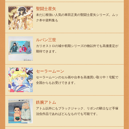
聖闘士星矢
未だに根強い人気の車田正美の聖闘士星矢シリーズ。ムッ
ク本や資料集も
ルパン三世
カリオストロの城や初期シリーズの物以外でも高価査定が
期待できます。
セーラームーン
セーラームーンのセル画や台本を高価買い取り中！宅配で
全国からもお受けできます。
鉄腕アトム
アトム以外にもブラックジャック、リボンの騎士など手塚
治虫作品であればどんなものでも可能です。