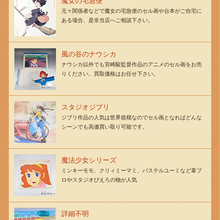
魔女の宅急便
元々関係者などで魔女の宅急便のセル画や台本がご自宅に
ある場合、是非当店へご相談下さい。
風の谷のナウシカ
ナウシカ以外でも宮崎駿監督作品のアニメのセル画をお売
りください。買取価格はお任せ下さい。
スタジオジブリ
ジブリ作品の人気は世界規模なのでセル画となればどんな
シーンでも高価買い取り可能です。
魔法少女シリーズ
ミンキーモモ、クリィミーマミ、パステルユーミなど葦プ
ロやスタジオぴえろの物が人気
詳細不明