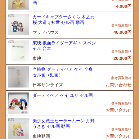
画
4,000
円
カードキャプターさくら 木之元
桜 大道寺知世 セル画 動画
マッドハウス
40,000
円
東映 仮面ライダーアギト スペシ
ャル 台本
東映
20,000
円
当時物 ダーティペア ケイ 全身
セル画（動画）
日本サンライズ
お問い合わせ
ダーティペア ケイ ユリ セル画
お問い合わせ
美少女戦士セーラームーン 月野
うさぎ セル画 動画
東映動画
お問い合わせ