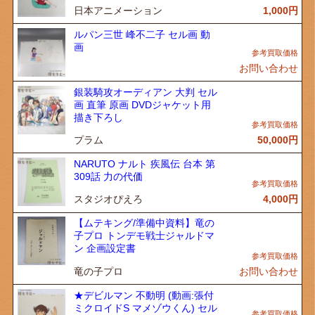
日本アニメーション
1,000
円
ルパン三世 峰不二子 セル画 動
画
お問い合わせ
銀装騎攻オーディアン 大判 セル
画 直筆 原画 DVDジャケット用
描き下ろし
プラム
50,000
円
NARUTO ナルト 疾風伝 台本 第
309話 力の代価
スタジオぴえろ
4,000
円
【ムテキング/準備中資料】竜の
子プロ トンデモ戦士ジャルドマ
ン 企画設定書
竜の子プロ
お問い合わせ
★デビルマン 不動明 (動画:張付
ミクロイドS マメゾウくん) セル