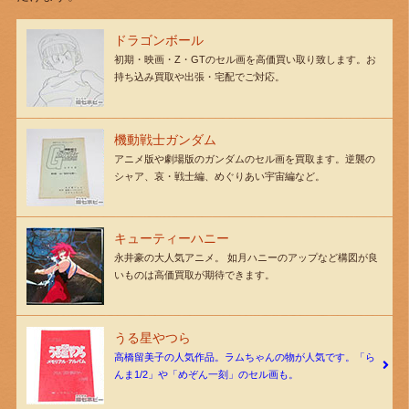
ドラゴンボール
初期・映画・Z・GTのセル画を高価買い取り致します。お
持ち込み買取や出張・宅配でご対応。
機動戦士ガンダム
アニメ版や劇場版のガンダムのセル画を買取ます。逆襲の
シャア、哀・戦士編、めぐりあい宇宙編など。
キューティーハニー
永井豪の大人気アニメ。 如月ハニーのアップなど構図が良
いものは高価買取が期待できます。
うる星やつら
高橋留美子の人気作品。ラムちゃんの物が人気です。「ら
んま1/2」や「めぞん一刻」のセル画も。