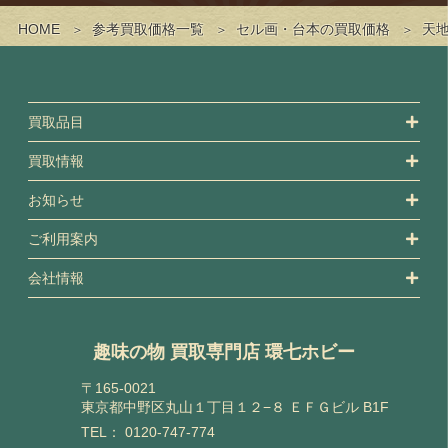
HOME
参考買取価格一覧
セル画・台本の買取価格
天地
買取品目
買取情報
お知らせ
ご利用案内
会社情報
趣味の物 買取専門店 環七ホビー
〒165-0021
東京都中野区丸山１丁目１２−８ ＥＦＧビル B1F
TEL：
0120-747-774