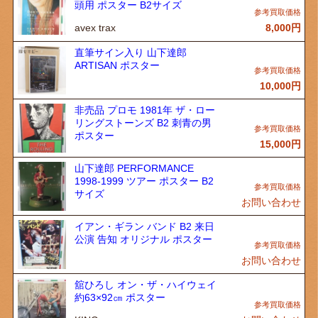
頭用 ポスター B2サイズ
avex trax
8,000
円
直筆サイン入り 山下達郎
ARTISAN ポスター
10,000
円
非売品 プロモ 1981年 ザ・ロー
リングストーンズ B2 刺青の男
ポスター
15,000
円
山下達郎 PERFORMANCE
1998-1999 ツアー ポスター B2
サイズ
お問い合わせ
イアン・ギラン バンド B2 来日
公演 告知 オリジナル ポスター
お問い合わせ
舘ひろし オン・ザ・ハイウェイ
約63×92㎝ ポスター