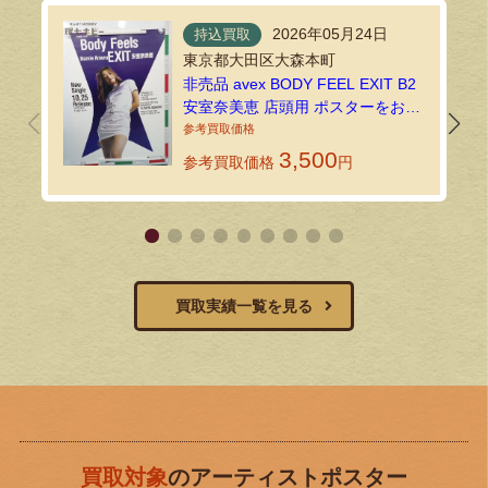
2026年05月24日
持込買取
東京都大田区大森本町
非売品 avex BODY FEEL EXIT B2
安室奈美恵 店頭用 ポスターをお買
い取りいたしました｜環七ホビー
の持込買取
3,500
参考買取価格
円
買取実績一覧を見る
買取対象
のアーティストポスター