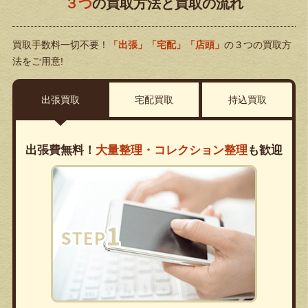
３つ
の買取方法と買取の流れ
買取手数料一切不要！
「出張」「宅配」「店頭」
の３つの買取方
法をご用意!
出張買取
宅配買取
持込買取
出張費無料！
大量整理・コレクション整理
も歓迎