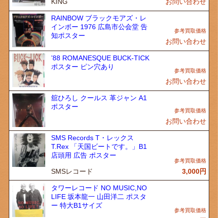
KING
お問い合わせ
RAINBOW ブラックモアズ・レ
インボー 1976 広島市公会堂 告
知ポスター
お問い合わせ
’88 ROMANESQUE BUCK-TICK
ポスター ピン穴あり
お問い合わせ
舘ひろし クールス 革ジャン A1
ポスター
お問い合わせ
SMS Records T・レックス
T.Rex 「天国ビートです。」B1
店頭用 広告 ポスター
SMSレコード
3,000
円
タワーレコード NO MUSIC,NO
LIFE 坂本龍一 山田洋二 ポスタ
ー 特大B1サイズ