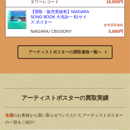
タワーレコード
10,000
円
【買取・販売実績有】NIAGARA
SONG BOOK 大滝詠一 B1サイ
ズ ポスター
NIAGARA ⁄ CBS/SONY
5,000
円
アーティストポスターの買取価格一覧へ
アーティストポスターの買取実績
全国
のお客様から買い取らせていただいたアーティストポスター
の一部をご紹介!