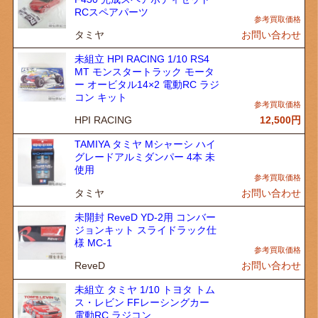
RCスペアパーツ
タミヤ
お問い合わせ
未組立 HPI RACING 1/10 RS4
MT モンスタートラック モータ
ー オービタル14×2 電動RC ラジ
コン キット
HPI RACING
12,500
円
TAMIYA タミヤ Mシャーシ ハイ
グレードアルミダンパー 4本 未
使用
タミヤ
お問い合わせ
未開封 ReveD YD-2用 コンバー
ジョンキット スライドラック仕
様 MC-1
ReveD
お問い合わせ
未組立 タミヤ 1/10 トヨタ トム
ス・レビン FFレーシングカー
電動RC ラジコン