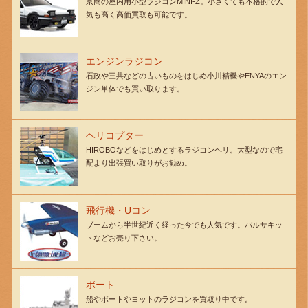
京商の屋内用小型ラジコンMINI-Z。小さくても本格的で人
気も高く高価買取も可能です。
エンジンラジコン
石政や三共などの古いものをはじめ小川精機やENYAのエン
ジン単体でも買い取ります。
ヘリコプター
HIROBOなどをはじめとするラジコンヘリ。大型なので宅
配より出張買い取りがお勧め。
飛行機・Uコン
ブームから半世紀近く経った今でも人気です。バルサキッ
トなどお売り下さい。
ボート
船やボートやヨットのラジコンを買取り中です。