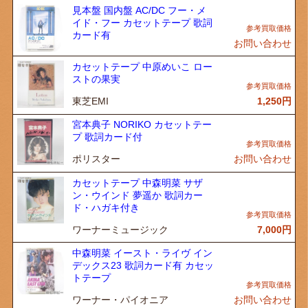
見本盤 国内盤 AC/DC フー・メ
イド・フー カセットテープ 歌詞
カード有
お問い合わせ
カセットテープ 中原めいこ ロー
ストの果実
東芝EMI
1,250
円
宮本典子 NORIKO カセットテー
プ 歌詞カード付
ポリスター
お問い合わせ
カセットテープ 中森明菜 サザ
ン・ウインド 夢遥か 歌詞カー
ド・ハガキ付き
ワーナーミュージック
7,000
円
中森明菜 イースト・ライヴ イン
デックス23 歌詞カード有 カセッ
トテープ
ワーナー・パイオニア
お問い合わせ