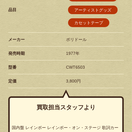
品目
アーティストグッズ
カセットテープ
メーカー
ポリドール
発売時期
1977年
型番
CWT6503
定価
3,800円
買取担当スタッフより
国内盤 レインボー レインボー・オン・ステージ 歌詞カー