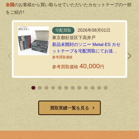
全国
のお客様から買い取らせていただいたカセットテープの一部
をご紹介!
2026年08月01日
宅配買取
東京都杉並区下高井戸
新品未開封のソニー Metal-ES カセ
ットテープを宅配買取にてお送り
いただきました！
40,000
参考買取価格
円
買取実績一覧を見る