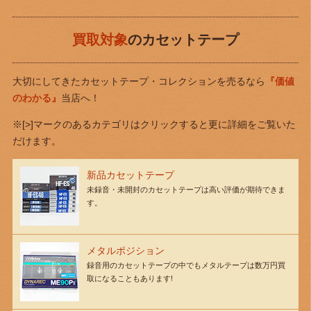
買取対象
のカセットテープ
大切にしてきたカセットテープ・コレクションを売るなら
『価値
のわかる』
当店へ！
※[>]マークのあるカテゴリはクリックすると更に詳細をご覧いた
だけます。
新品カセットテープ
未録音・未開封のカセットテープは高い評価が期待できま
す。
メタルポジション
録音用のカセットテープの中でもメタルテープは数万円買
取になることもあります!