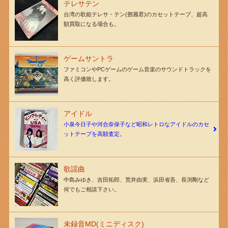
テレサテン
台湾の歌姫テレサ・テン(鄧麗君)のカセットテープ、超高
額買取になる場合も。
ゲームサントラ
ファミコンやPCゲームのゲーム音楽のサウンドトラックを
高く評価致します。
アイドル
小泉今日子や河合奈保子など昭和レトロなアイドルのカセ
ットテープを高額査定。
歌謡曲
中島みゆき、吉田拓郎、荒井由実、浜田省吾、長渕剛など
何でもご相談下さい。
未録音MD(ミニディスク)