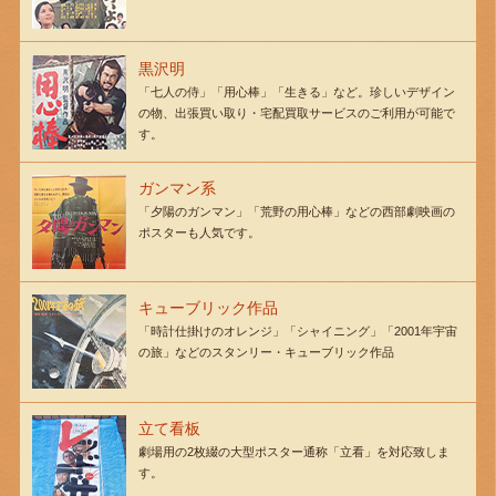
黒沢明
「七人の侍」「用心棒」「生きる」など。珍しいデザイン
の物、出張買い取り・宅配買取サービスのご利用が可能で
す。
ガンマン系
「夕陽のガンマン」「荒野の用心棒」などの西部劇映画の
ポスターも人気です。
キューブリック作品
「時計仕掛けのオレンジ」「シャイニング」「2001年宇宙
の旅」などのスタンリー・キューブリック作品
立て看板
劇場用の2枚綴の大型ポスター通称「立看」を対応致しま
す。