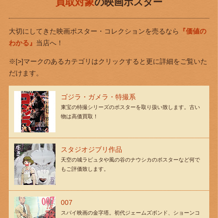
買取対象
の映画ポスター
大切にしてきた映画ポスター・コレクションを売るなら
『価値の
わかる』
当店へ！
※[>]マークのあるカテゴリはクリックすると更に詳細をご覧いた
だけます。
ゴジラ・ガメラ・特撮系
東宝の特撮シリーズのポスターを取り扱い致します。古い
物は高価買取！
スタジオジブリ作品
天空の城ラピュタや風の谷のナウシカのポスターなど何で
もご評価致します。
007
スパイ映画の金字塔。初代ジェームズボンド、ショーンコ