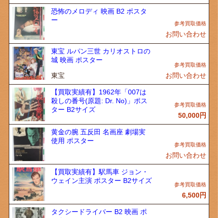
恐怖のメロディ 映画 B2 ポスタ
ー
お問い合わせ
東宝 ルパン三世 カリオストロの
城 映画 ポスター
東宝
お問い合わせ
【買取実績有】1962年「007は
殺しの番号(原題: Dr. No)」ポス
ター B2サイズ
50,000
円
黄金の腕 五反田 名画座 劇場実
使用 ポスター
お問い合わせ
【買取実績有】駅馬車 ジョン・
ウェイン主演 ポスター B2サイズ
6,500
円
タクシードライバー B2 映画 ポ