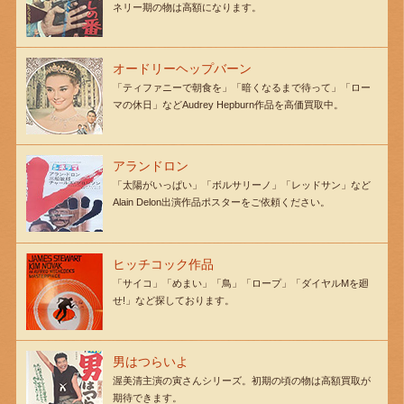
ネリー期の物は高額になります。
オードリーヘップバーン
「ティファニーで朝食を」「暗くなるまで待って」「ロー
マの休日」などAudrey Hepburn作品を高価買取中。
アランドロン
「太陽がいっぱい」「ボルサリーノ」「レッドサン」など
Alain Delon出演作品ポスターをご依頼ください。
ヒッチコック作品
「サイコ」「めまい」「鳥」「ロープ」「ダイヤルMを廻
せ!」など探しております。
男はつらいよ
渥美清主演の寅さんシリーズ。初期の頃の物は高額買取が
期待できます。