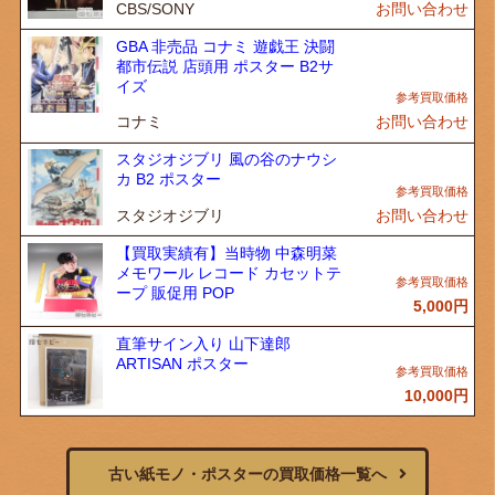
CBS/SONY
お問い合わせ
GBA 非売品 コナミ 遊戯王 決闘
都市伝説 店頭用 ポスター B2サ
イズ
コナミ
お問い合わせ
スタジオジブリ 風の谷のナウシ
カ B2 ポスター
スタジオジブリ
お問い合わせ
【買取実績有】当時物 中森明菜
メモワール レコード カセットテ
ープ 販促用 POP
5,000
円
直筆サイン入り 山下達郎
ARTISAN ポスター
10,000
円
古い紙モノ・ポスターの買取価格一覧へ