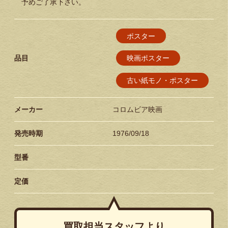
予めご了承下さい。
ポスター
品目
映画ポスター
古い紙モノ・ポスター
メーカー
コロムビア映画
発売時期
1976/09/18
型番
定価
買取担当スタッフより