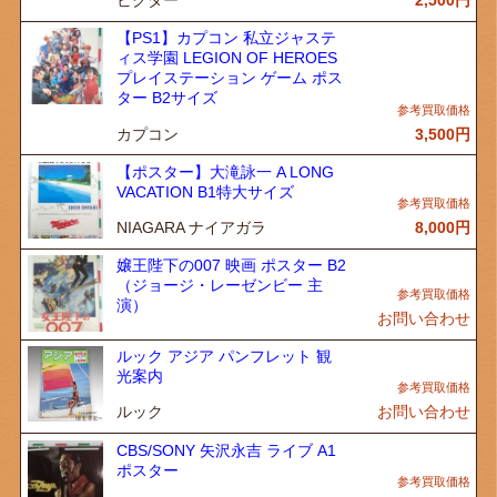
ビクター
2,500
円
【PS1】カプコン 私立ジャステ
ィス学園 LEGION OF HEROES
プレイステーション ゲーム ポス
ター B2サイズ
カプコン
3,500
円
【ポスター】大滝詠一 A LONG
VACATION B1特大サイズ
NIAGARA ナイアガラ
8,000
円
嬢王陛下の007 映画 ポスター B2
（ジョージ・レーゼンビー 主
演）
お問い合わせ
ルック アジア パンフレット 観
光案内
ルック
お問い合わせ
CBS/SONY 矢沢永吉 ライブ A1
ポスター