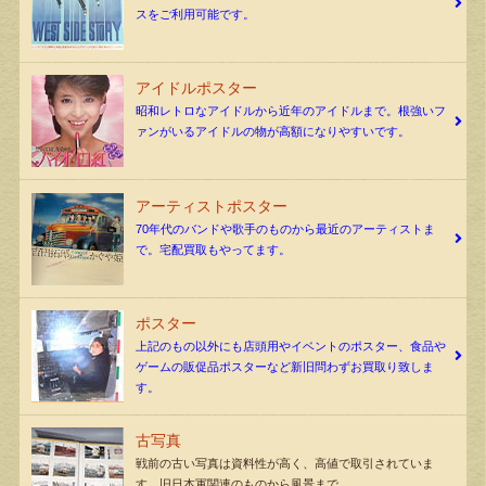
スをご利用可能です。
アイドルポスター
昭和レトロなアイドルから近年のアイドルまで。根強いフ
ァンがいるアイドルの物が高額になりやすいです。
アーティストポスター
70年代のバンドや歌手のものから最近のアーティストま
で。宅配買取もやってます。
ポスター
上記のもの以外にも店頭用やイベントのポスター、食品や
ゲームの販促品ポスターなど新旧問わずお買取り致しま
す。
古写真
戦前の古い写真は資料性が高く、高値で取引されていま
す。旧日本軍関連のものから風景まで