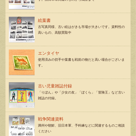
絵葉書
古写真同様、古い絵はがきも市場が大きいです。資料性の
高いもの、高額買取中
エンタイヤ
使用済みの切手や葉書も戦前の物だと高い場合がございま
す。
古い児童雑誌付録
「りぼん」や「少女の友」「ぼくら」「冒険王」など古い
雑誌の付録。
戦争関連資料
満州や朝鮮、旧日本軍、予科練などに関連するものご相談
ください