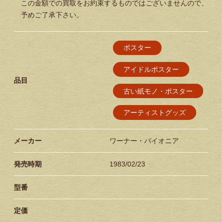
この金額での買取をお約束するものではございませんので、
予めご了承下さい。
ポスター
アイドルポスター
品目
古い紙モノ・ポスター
アーティストグッズ
メーカー
ワーナー・パイオニア
発売時期
1983/02/23
型番
定価