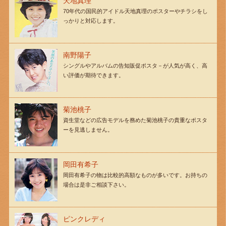
天地真理
70年代の国民的アイドル天地真理のポスターやチラシをし
っかりと対応します。
南野陽子
シングルやアルバムの告知販促ポスタ－が人気が高く、高
い評価が期待できます。
菊池桃子
資生堂などの広告モデルを務めた菊池桃子の貴重なポスタ
ーを見逃しません。
岡田有希子
岡田有希子の物は比較的高額なものが多いです。お持ちの
場合は是非ご相談下さい。
ピンクレディ