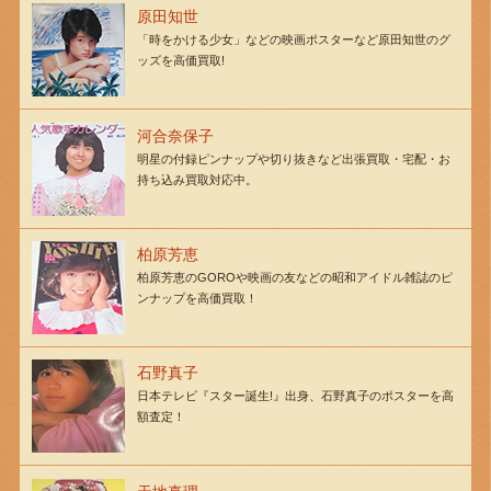
原田知世
「時をかける少女」などの映画ポスターなど原田知世のグ
ッズを高価買取!
河合奈保子
明星の付録ピンナップや切り抜きなど出張買取・宅配・お
持ち込み買取対応中。
柏原芳恵
柏原芳恵のGOROや映画の友などの昭和アイドル雑誌のピ
ンナップを高価買取！
石野真子
日本テレビ『スター誕生!』出身、石野真子のポスターを高
額査定！