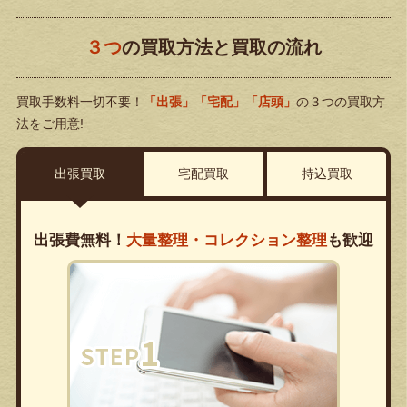
３つ
の買取方法と買取の流れ
買取手数料一切不要！
「出張」「宅配」「店頭」
の３つの買取方
法をご用意!
出張買取
宅配買取
持込買取
出張費無料！
大量整理・コレクション整理
も歓迎