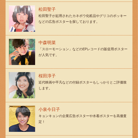
松田聖子
松田聖子が起用されたカネボウ化粧品やグリコのポッキー
などの広告ポスターを探しております。
中森明菜
「スローモーション」などのEPレコードの販促用ポスター
が人気です。
桜田淳子
近代映画や平凡などの付録ポスターもしっかりとご評価致
します。
小泉今日子
キョンキョンの企業広告ポスターや水着ポスターを高価査
定！