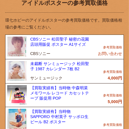
アイドルポスターの参考買取価格
環七ホビーのアイドルポスターの参考買取価格です。買取価格相
場の参考にご覧ください。
CBSソニー 松田聖子 秘密の花園
店頭用販促 ポスター A1サイズ
CBSソニー
お問い合わせ
未裁断 サンミュージック 松田聖
子 1987 カレンダー 7枚 B2
サンミュージック
4,000
円
【買取実績有】当時物 中森明菜
メモワール レコード カセットテ
ープ 販促用 POP
5,000
円
【買取実績有】当時物
SAPPORO 中村英子 サッポロ生
ビール B2 ポスター