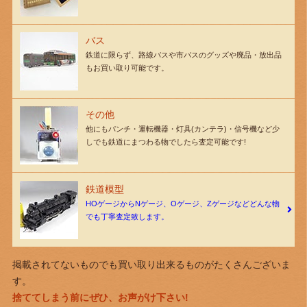
バス
鉄道に限らず、路線バスや市バスのグッズや廃品・放出品
もお買い取り可能です。
その他
他にもパンチ・運転機器・灯具(カンテラ)・信号機など少
しでも鉄道にまつわる物でしたら査定可能です!
鉄道模型
HOゲージからNゲージ、Oゲージ、Zゲージなどどんな物
でも丁寧査定致します。
掲載されてないものでも買い取り出来るものがたくさんございま
す。
捨ててしまう前にぜひ、お声がけ下さい!