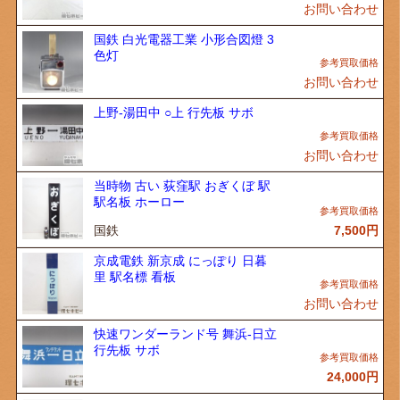
お問い合わせ
国鉄 白光電器工業 小形合図燈 3
色灯
お問い合わせ
上野-湯田中 ○上 行先板 サボ
お問い合わせ
当時物 古い 荻窪駅 おぎくぼ 駅
駅名板 ホーロー
国鉄
7,500
円
京成電鉄 新京成 にっぽり 日暮
里 駅名標 看板
お問い合わせ
快速ワンダーランド号 舞浜-日立
行先板 サボ
24,000
円