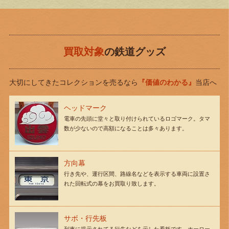
買取対象
の鉄道グッズ
大切にしてきたコレクションを売るなら
『価値のわかる』
当店へ
ヘッドマーク
電車の先頭に堂々と取り付けられているロゴマーク。タマ
数が少ないので高額になることは多々あります。
方向幕
行き先や、運行区間、路線名などを表示する車両に設置さ
れた回転式の幕をお買取り致します。
サボ・行先板