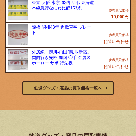
東京-大阪 東京-姫路 サボ 東海道
本線急行なにわ比叡153系
10,000
円
銘板 昭和43年 近畿車輛 プレー
ト
お問い合わせ
外房線「鴨川-両国/鴨川-新宿」
両面行き先板 両国 ◯千 金属製
ホーロー サボ 行先板
お問い合わせ
鉄道グッズ・廃品の買取価格一覧へ
鉄道グッズ・廃品の買取実績