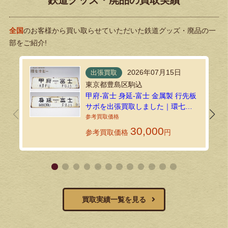
全国
のお客様から買い取らせていただいた鉄道グッズ・廃品の一
部をご紹介!
2026年07月15日
出張買取
東京都豊島区駒込
甲府-富士 身延-富士 金属製 行先板
サボを出張買取しました｜環七ホ
ビー
30,000
参考買取価格
円
買取実績一覧を見る