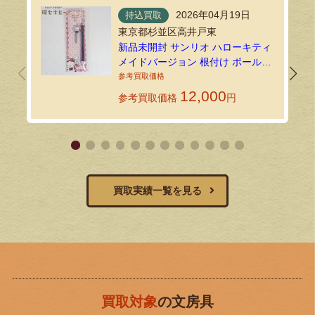
2026年04月19日
持込買取
東京都杉並区高井戸東
新品未開封 サンリオ ハローキティ
メイドバージョン 根付け ボールペ
ンをお買い取りいたしました｜環
七ホビーの持込買取
12,000
参考買取価格
円
買取実績一覧を見る
買取対象
の文房具