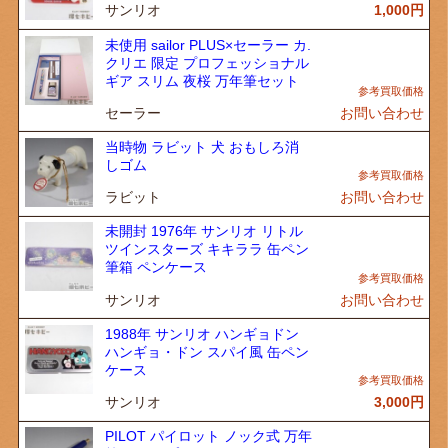
サンリオ
1,000
円
未使用 sailor PLUS×セーラー カ.
クリエ 限定 プロフェッショナル
ギア スリム 夜桜 万年筆セット
セーラー
お問い合わせ
当時物 ラビット 犬 おもしろ消
しゴム
ラビット
お問い合わせ
未開封 1976年 サンリオ リトル
ツインスターズ キキララ 缶ペン
筆箱 ペンケース
サンリオ
お問い合わせ
1988年 サンリオ ハンギョドン
ハンギョ・ドン スパイ風 缶ペン
ケース
サンリオ
3,000
円
PILOT パイロット ノック式 万年