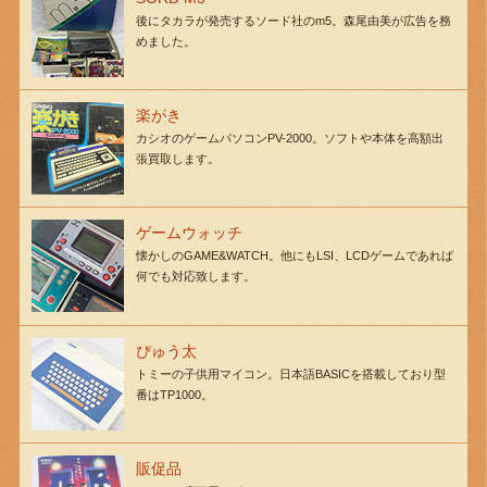
後にタカラが発売するソード社のm5。森尾由美が広告を務
めました。
楽がき
カシオのゲームパソコンPV-2000。ソフトや本体を高額出
張買取します。
ゲームウォッチ
懐かしのGAME&WATCH。他にもLSI、LCDゲームであれば
何でも対応致します。
ぴゅう太
トミーの子供用マイコン。日本語BASICを搭載しており型
番はTP1000。
販促品