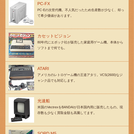
PC-FX
PC-Eの次世代機。不人気だったため生産数が少なく、却っ
て希少価値があります。
カセットビジョン
80年代にエポック社が販売した家庭用ゲーム機。本体から
ソフトまで何でも。
ATARI
アメリカのレトロゲーム機の王道アタリ。VCS(2600)なジ
ャンク品でも対応します。
光速船
米国のVectrexをBANDAIが日本国内用に販売したもの。現
存数も少なく買取金額も高騰してます。
SORD M5