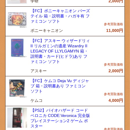
学研
2,000
円
【FC】ポニーキャニオン バーズ
テイル 箱・説明書・ハガキ有 フ
ァミコン ソフト
ポニーキャニオン
11,000
円
【FC】アスキー ウィザードリィ
II リルガミンの遺産 Wizardry II
LEGACY OF LLYLGAMYN 箱・
説明書・カード(ヒドラ)あり フ
ァミコン ソフト
アスキー
2,000
円
【FC】ケムコ Deja Vu ディジャ
ブ 箱・説明書あり ファミコン
ソフト
ケムコ
4,000
円
【PS2】バイオハザード コード
ベロニカ CODE:Veronica 完全版
プレイステーション2 ゲーム ポ
スター