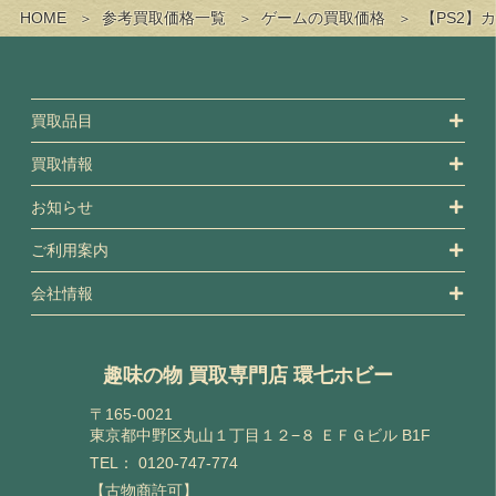
HOME
参考買取価格一覧
ゲームの買取価格
【PS2】
買取品目
買取情報
お知らせ
ご利用案内
会社情報
趣味の物 買取専門店 環七ホビー
〒165-0021
東京都中野区丸山１丁目１２−８ ＥＦＧビル B1F
TEL：
0120-747-774
【古物商許可】