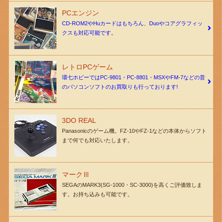
PCエンジン
CD-ROM2やHuカードはもちろん、Duoやコアグラフィッ
クスも対応可能です。
レトロPCゲーム
環七ホビーではPC-9801・PC-8801・MSXやFM-7などの昔
のパソコンソフトのお買取りも行っております!
3DO REAL
Panasonicのゲーム機。FZ-10やFZ-1などの本体からソフト
まで何でも対応いたします。
マークⅢ
SEGAのMARK3(SG-1000・SC-3000)を高くご評価致しま
す。お持ち込みも可能です。