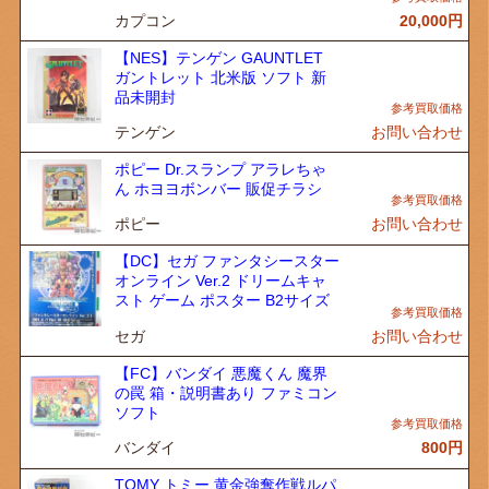
カプコン
20,000
円
【NES】テンゲン GAUNTLET
ガントレット 北米版 ソフト 新
品未開封
テンゲン
お問い合わせ
ポピー Dr.スランプ アラレちゃ
ん ホヨヨボンバー 販促チラシ
ポピー
お問い合わせ
【DC】セガ ファンタシースター
オンライン Ver.2 ドリームキャ
スト ゲーム ポスター B2サイズ
セガ
お問い合わせ
【FC】バンダイ 悪魔くん 魔界
の罠 箱・説明書あり ファミコン
ソフト
バンダイ
800
円
TOMY トミー 黄金強奪作戦ルパ