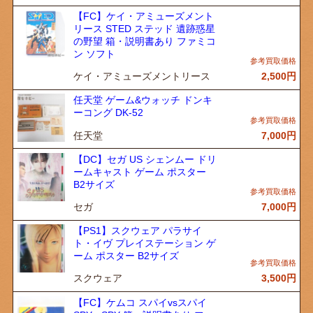
【FC】ケイ・アミューズメント
リース STED ステッド 遺跡惑星
の野望 箱・説明書あり ファミコ
ン ソフト
ケイ・アミューズメントリース
2,500
円
任天堂 ゲーム&ウォッチ ドンキ
ーコング DK-52
任天堂
7,000
円
【DC】セガ US シェンムー ドリ
ームキャスト ゲーム ポスター
B2サイズ
セガ
7,000
円
【PS1】スクウェア パラサイ
ト・イヴ プレイステーション ゲ
ーム ポスター B2サイズ
スクウェア
3,500
円
【FC】ケムコ スパイvsスパイ