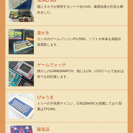
SORD M5
後にタカラが発売するソード社のm5。森尾由美が広告を務
めました。
楽がき
カシオのゲームパソコンPV-2000。ソフトや本体を高額出
張買取します。
ゲームウォッチ
懐かしのGAME&WATCH。他にもLSI、LCDゲームであれば
何でも対応致します。
ぴゅう太
トミーの子供用マイコン。日本語BASICを搭載しており型
番はTP1000。
販促品