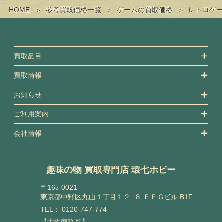
HOME
参考買取価格一覧
ゲームの買取価格
レトロゲ
買取品目
買取情報
お知らせ
ご利用案内
会社情報
趣味の物 買取専門店 環七ホビー
〒165-0021
東京都中野区丸山１丁目１２−８ ＥＦＧビル B1F
TEL：
0120-747-774
【古物商許可】