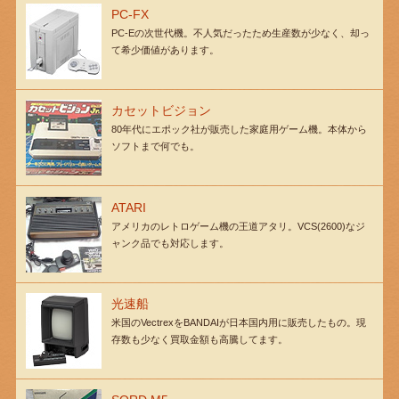
PC-FX
PC-Eの次世代機。不人気だったため生産数が少なく、却っ
て希少価値があります。
カセットビジョン
80年代にエポック社が販売した家庭用ゲーム機。本体から
ソフトまで何でも。
ATARI
アメリカのレトロゲーム機の王道アタリ。VCS(2600)なジ
ャンク品でも対応します。
光速船
米国のVectrexをBANDAIが日本国内用に販売したもの。現
存数も少なく買取金額も高騰してます。