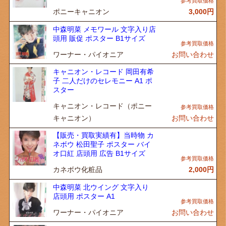
ポニーキャニオン
3,000
円
中森明菜 メモワール 文字入り店
頭用 販促 ポスター B1サイズ
ワーナー・パイオニア
お問い合わせ
キャニオン・レコード 岡田有希
子 二人だけのセレモニー A1 ポ
スター
キャニオン・レコード（ポニー
キャニオン）
お問い合わせ
【販売・買取実績有】当時物 カ
ネボウ 松田聖子 ポスター バイ
オ口紅 店頭用 広告 B1サイズ
カネボウ化粧品
2,000
円
中森明菜 北ウイング 文字入り
店頭用 ポスター A1
ワーナー・パイオニア
お問い合わせ