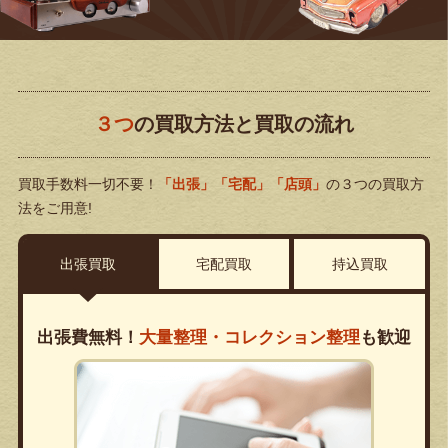
３つ
の買取方法と買取の流れ
買取手数料一切不要！
「出張」「宅配」「店頭」
の３つの買取方
法をご用意!
出張買取
宅配買取
持込買取
出張費無料！
大量整理・コレクション整理
も歓迎