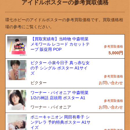
アイドルポスターの参考買取価格
環七ホビーのアイドルポスターの参考買取価格です。買取価格相
場の参考にご覧ください。
【買取実績有】当時物 中森明菜
メモワール レコード カセットテ
ープ 販促用 POP
5,000
円
ビクター 小泉今日子 真っ赤な女
の子 シングル ポスター A1サイ
ズ
ビクター
お問い合わせ
ワーナー・パイオニア 中森明菜
1/2の神話 店頭用 ポスター A1
ワーナー・パイオニア
お問い合わせ
ポニーキャニオン 岡田有希子 シ
ンデレラ 予約特典ポスター A1サ
イズ