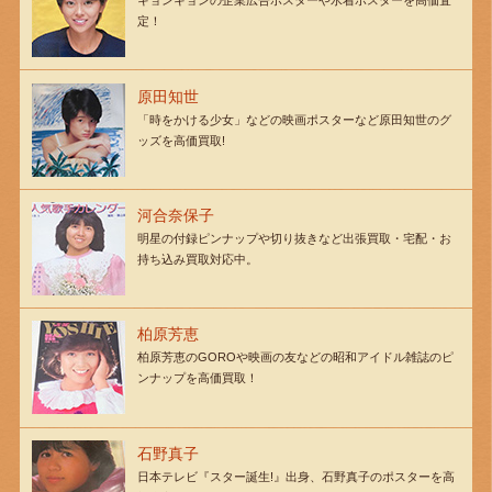
キョンキョンの企業広告ポスターや水着ポスターを高価査
定！
原田知世
「時をかける少女」などの映画ポスターなど原田知世のグ
ッズを高価買取!
河合奈保子
明星の付録ピンナップや切り抜きなど出張買取・宅配・お
持ち込み買取対応中。
柏原芳恵
柏原芳恵のGOROや映画の友などの昭和アイドル雑誌のピ
ンナップを高価買取！
石野真子
日本テレビ『スター誕生!』出身、石野真子のポスターを高