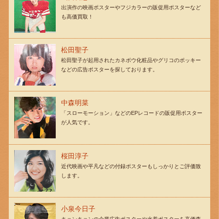
出演作の映画ポスターやフジカラーの販促用ポスターなど
も高価買取！
松田聖子
松田聖子が起用されたカネボウ化粧品やグリコのポッキー
などの広告ポスターを探しております。
中森明菜
「スローモーション」などのEPレコードの販促用ポスター
が人気です。
桜田淳子
近代映画や平凡などの付録ポスターもしっかりとご評価致
します。
小泉今日子