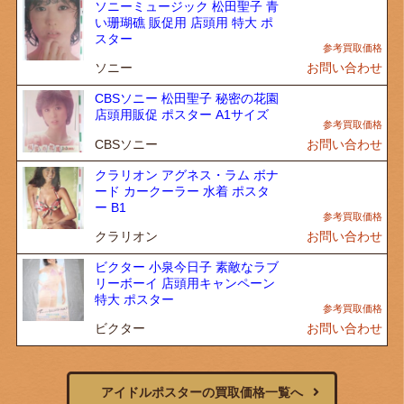
ソニーミュージック 松田聖子 青
い珊瑚礁 販促用 店頭用 特大 ポ
スター
ソニー
お問い合わせ
CBSソニー 松田聖子 秘密の花園
店頭用販促 ポスター A1サイズ
CBSソニー
お問い合わせ
クラリオン アグネス・ラム ボナ
ード カークーラー 水着 ポスタ
ー B1
クラリオン
お問い合わせ
ビクター 小泉今日子 素敵なラブ
リーボーイ 店頭用キャンペーン
特大 ポスター
ビクター
お問い合わせ
アイドルポスターの買取価格一覧へ