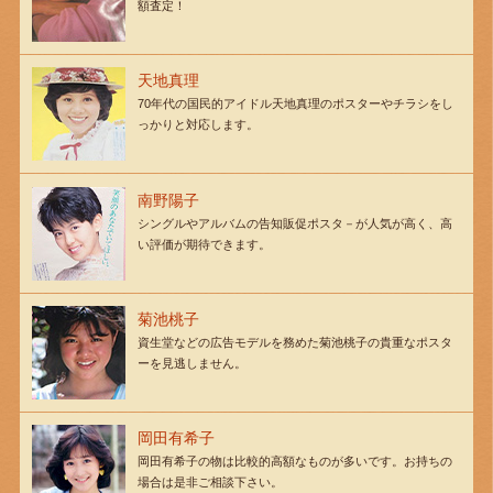
額査定！
天地真理
70年代の国民的アイドル天地真理のポスターやチラシをし
っかりと対応します。
南野陽子
シングルやアルバムの告知販促ポスタ－が人気が高く、高
い評価が期待できます。
菊池桃子
資生堂などの広告モデルを務めた菊池桃子の貴重なポスタ
ーを見逃しません。
岡田有希子
岡田有希子の物は比較的高額なものが多いです。お持ちの
場合は是非ご相談下さい。