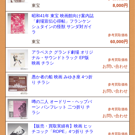
東宝
8,000
円
昭和41年 東宝 映画館向け案内誌
「劇場宣伝心得帖」フランケン
シュタインの怪獣 サンダ対ガイ
ラ
東宝
60,000
円
アラベスク グランド劇場 オリジ
ナル・サウンドトラック EP版
映画 チラシ
お問い合わせ
愚か者の船 映画 みゆき座 4つ折
り チラシ
お問い合わせ
噂の二人 オードリー・ヘップバ
ーン パンフレット 二つ折り チ
ラシ
お問い合わせ
【販売・買取実績有】映画 ヒッ
チコック「ROPE」4つ折り チラ