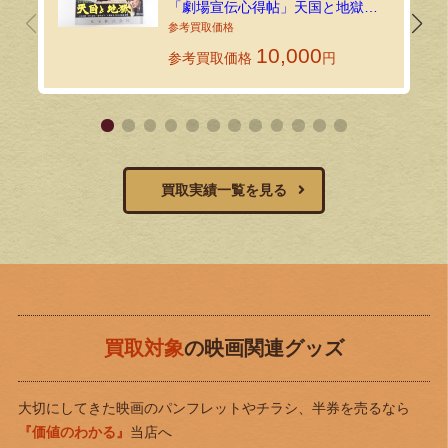
「劇場宣伝心得帖」天国と地獄を
お買い取りいたしました｜環七ホ
ビーの持込買取
10,000
参考買取価格
円
買取実績一覧を見る
買取対象
の映画関連グッズ
大切にしてきた映画のパンフレットやチラシ、半券を売るなら
『価値のわかる』
当店へ