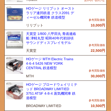
HOゲージ リリプット オースト
ラリア連邦鉄道 クラス2091 デ
ィーゼル機関車 鉄道模型
リリプット
10,000
円
天賞堂 1/800 八甲田丸 青函連絡
船 津軽丸型 昭和40年代初頭頃
サウンドディスプレイモデル
天賞堂
22,500
円
HOゲージ MTH Electric Trains
4-6-4 5426 NEW YORK
CENTRAL 鉄道模型
MTH
30,000
円
HOゲージ ブロードウェイリミテ
ッド BROADWAY LIMITIED
3751 ATSF 4-8-4 蒸気機関車 鉄
道模型
BROADWAY LIMITIED
10,500
円