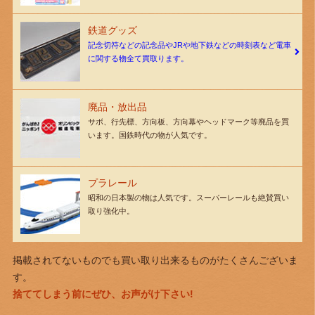
鉄道グッズ
記念切符などの記念品やJRや地下鉄などの時刻表など電車
に関する物全て買取ります。
廃品・放出品
サボ、行先標、方向板、方向幕やヘッドマーク等廃品を買
います。国鉄時代の物が人気です。
プラレール
昭和の日本製の物は人気です。スーパーレールも絶賛買い
取り強化中。
掲載されてないものでも買い取り出来るものがたくさんございま
す。
捨ててしまう前にぜひ、お声がけ下さい!