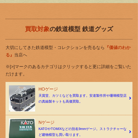
買取対象
の鉄道模型 鉄道グッズ
大切にしてきた鉄道模型・コレクションを売るなら
『価値のわか
る』
当店へ
※[>]マークのあるカテゴリはクリックすると更に詳細をご覧いた
だけます。
HOゲージ
天賞堂、カツミなどを買取ます。安達製作所や珊瑚模型店
の真鍮製キットも高価買取。
Nゲージ
KATOやTOMIXなどの別名9mmゲージ。ストラクチャーな
ど建物模型も買い取ります。