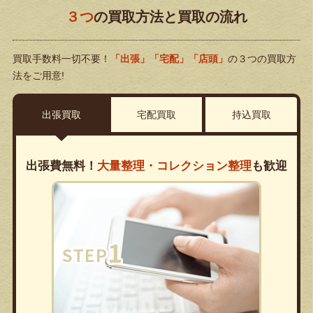
３つ
の買取方法と買取の流れ
買取手数料一切不要！
「出張」「宅配」「店頭」
の３つの買取方
法をご用意!
出張買取
宅配買取
持込買取
出張費無料！
大量整理・コレクション整理
も歓迎