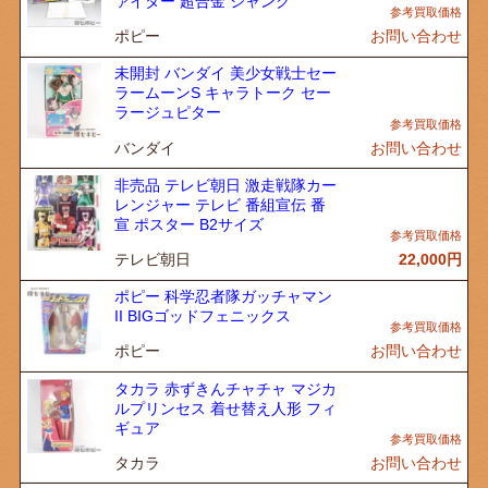
ァイター 超合金 ジャンク
ポピー
お問い合わせ
未開封 バンダイ 美少女戦士セー
ラームーンS キャラトーク セー
ラージュピター
バンダイ
お問い合わせ
非売品 テレビ朝日 激走戦隊カー
レンジャー テレビ 番組宣伝 番
宣 ポスター B2サイズ
テレビ朝日
22,000
円
ポピー 科学忍者隊ガッチャマン
II BIGゴッドフェニックス
ポピー
お問い合わせ
タカラ 赤ずきんチャチャ マジカ
ルプリンセス 着せ替え人形 フィ
ギュア
タカラ
お問い合わせ