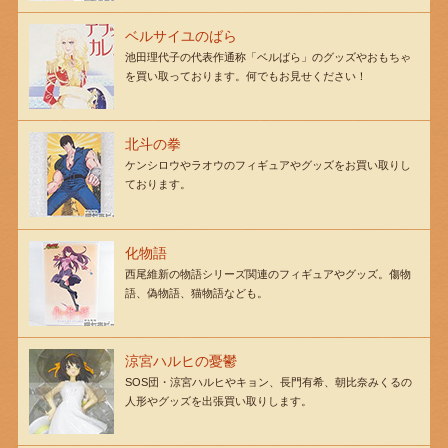
ベルサイユのばら
池田理代子の代表作通称「ベルばら」のグッズやおもちゃ
を買い取っております。何でもお見せください！
北斗の拳
ケンシロウやラオウのフィギュアやグッズをお買い取りし
ております。
化物語
西尾維新の物語シリーズ関連のフィギュアやグッズ。傷物
語、偽物語、猫物語なども。
涼宮ハルヒの憂鬱
SOS団・涼宮ハルヒやキョン、長門有希、朝比奈みくるの
人形やグッズを出張買い取りします。