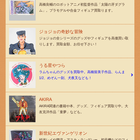
高橋良輔のロボットアニメ初監督作品「太陽の牙ダグラ
ム」。プラモデルや合金フィギュア買取ります。
ジョジョの奇妙な冒険
ジョジョの全シリーズのグッズやフィギュアを高価買い取
りします。買取金額、お任せ下さい！
うる星やつら
ラムちゃんのグッズを買取中。高橋留美子作品、らんま
1/2、めぞん一刻、犬夜叉なども！
AKIRA
AKIRA関連の書籍や本、グッズ、フィギュア買取り中。大
友克洋作品「童夢」なども。
新世紀エヴァンゲリオン
綾波レイや惣流・アスカ・ラングレー、初号機などのフィ