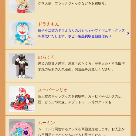
グマ大使、ブラックジャックなどをお買取り。
ドラえもん
藤子不二雄のドラえもんのおもちゃやフィギュア・グッズ
を買取いたします。ポピー製品買取金額自信あり！
のらくろ
黒犬の野良犬黒吉、通称「のらくろ」を主人公とする田河
水泡の昭和の人気漫画。関連品をお見せください。
スーパーマリオ
任天堂のキャラグッズを買取中。カービィやゼルダの伝
説、どうぶつの森、スプラトゥーン等のグッズも！
ムーミン
ムーミンに関連するグッズを高額査定致します。お人形か
ら日用品までどんなものでもお見せください。