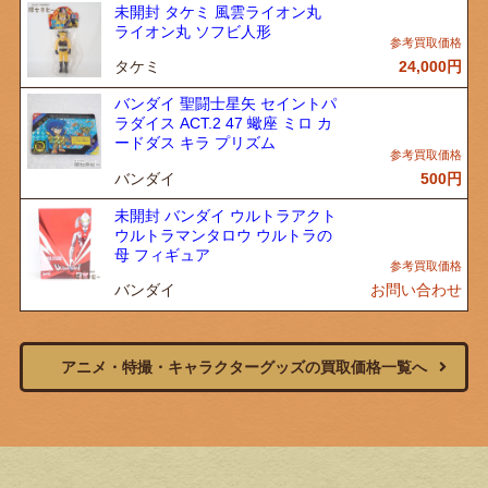
未開封 タケミ 風雲ライオン丸
ライオン丸 ソフビ人形
タケミ
24,000
円
バンダイ 聖闘士星矢 セイントパ
ラダイス ACT.2 47 蠍座 ミロ カ
ードダス キラ プリズム
バンダイ
500
円
未開封 バンダイ ウルトラアクト
ウルトラマンタロウ ウルトラの
母 フィギュア
バンダイ
お問い合わせ
アニメ・特撮・キャラクターグッズの買取価格一覧へ