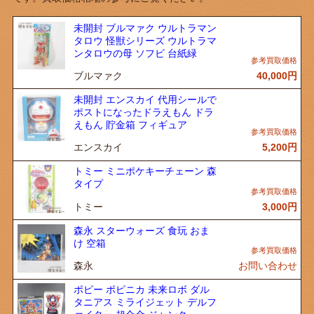
未開封 ブルマァク ウルトラマン
タロウ 怪獣シリーズ ウルトラマ
ンタロウの母 ソフビ 台紙緑
ブルマァク
40,000
円
未開封 エンスカイ 代用シールで
ポストになったドラえもん ドラ
えもん 貯金箱 フィギュア
エンスカイ
5,200
円
トミー ミニポケキーチェーン 森
タイプ
トミー
3,000
円
森永 スターウォーズ 食玩 おま
け 空箱
森永
お問い合わせ
ポピー ポピニカ 未来ロボ ダル
タニアス ミライジェット デルフ