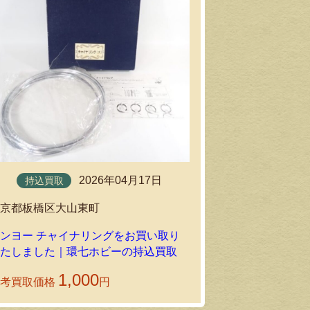
持込買取
2026年04月17日
持込買取
東京都世田谷
東京都板橋区大山東町
テンヨー コイ
ンをお買い取
ンヨー チャイナリングをお買い取り
ーの持込買取
いたしました｜環七ホビーの持込買取
1,000
参考買取価格
円
参考買取価格