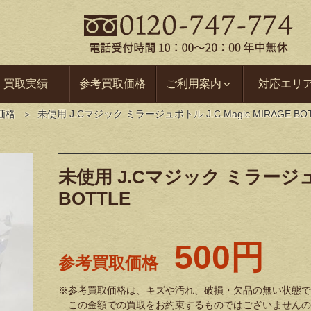
買取実績
参考買取価格
ご利用案内
対応エリ
価格
未使用 J.Cマジック ミラージュボトル J.C.Magic MIRAGE BO
未使用 J.Cマジック ミラージュボト
BOTTLE
500円
参考買取価格
※参考買取価格は、キズや汚れ、破損・欠品の無い状態で
この金額での買取をお約束するものではございませんの