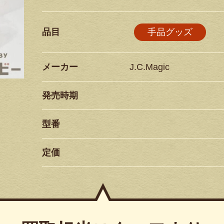
品目
手品グッズ
メーカー
J.C.Magic
発売時期
型番
定価