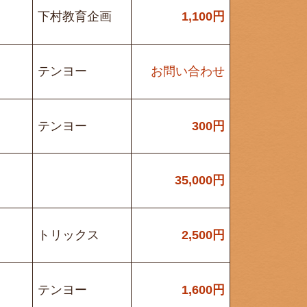
下村教育企画
1,100
円
テンヨー
お問い合わせ
テンヨー
300
円
35,000
円
トリックス
2,500
円
テンヨー
1,600
円