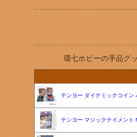
環七ホビーの手品グ
テンヨー ダイナミックコイン
テンヨー マジックテイメント N