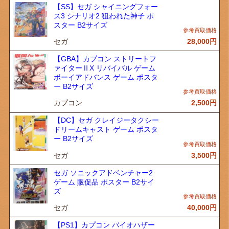
【SS】セガ シャイニングフォー
ス3 シナリオ2 狙われた神子 ポ
スター B2サイズ
セガ
28,000
円
【GBA】カプコン ストリートフ
ァイターⅡX リバイバル ゲーム
ボーイアドバンス ゲーム ポスタ
ー B2サイズ
カプコン
2,500
円
【DC】セガ クレイジータクシー
ドリームキャスト ゲーム ポスタ
ー B2サイズ
セガ
3,500
円
セガ ソニックアドベンチャー2
ゲーム 販促品 ポスター B2サイ
ズ
セガ
40,000
円
【PS1】カプコン バイオハザー