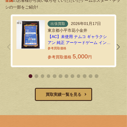
全国
のお客様から買い取らせていただいたゲームポスター・チラ
シの一部をご紹介!
2026年01月17日
出張買取
東京都小平市花小金井
【AC】未使用 ナムコ ギャラクシ
アン 純正 アーケードゲーム インス
トラクションカードを買取いたし
ました｜環七ホビーの法人買取
5,000
参考買取価格
円
買取実績一覧を見る