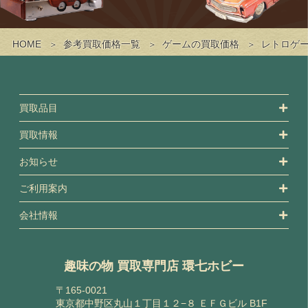
HOME
参考買取価格一覧
ゲームの買取価格
レトロゲ
買取品目
買取情報
お知らせ
ご利用案内
会社情報
趣味の物 買取専門店 環七ホビー
〒165-0021
東京都中野区丸山１丁目１２−８ ＥＦＧビル B1F