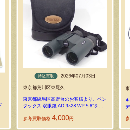
2026年07月03日
持込買取
東京都荒川区東尾久
東京都練馬区高野台のお客様より、ペン
キ
を
タックス 双眼鏡 AD 9×28 WP 5.6°を足
デ
立店にお持ち込みいただきましたま
4,000
参考買取価格
円