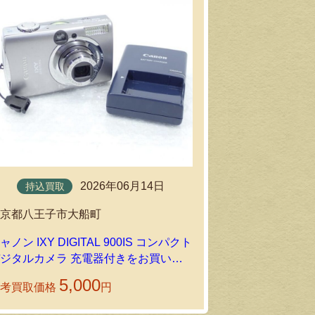
持込買取
2026年06月14日
持込買取
東京都墨田区
東京都八王子市大船町
オリンパス OM
ャノン IXY DIGITAL 900IS コンパクト
カメラをお買
ジタルカメラ 充電器付きをお買い取
ホビーの持込
りいたしました｜環七ホビーの持込買取
5,000
参考買取価格
円
参考買取価格