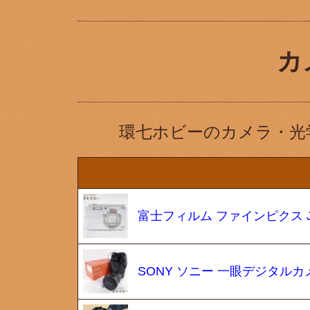
カ
環七ホビーのカメラ・光
富士フィルム ファインピクス J150w
SONY ソニー 一眼デジタルカメラα 