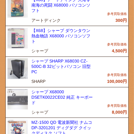
南海の死闘 X68000 パソコンソ
フト
アートディンク
300
円
【X68】シャープ ダウンタウン
熱血物語 X68000 パソコンソフ
ト
シャープ
4,500
円
シャープ SHARP X68030 CZ-
500C-B 32ビットパソコン 旧型
PC
SHARP
100,000
円
シャープ X68000
DSETK0022CE02 純正 キーボー
ド
シャープ
8,000
円
MZ-1500 QD 電波新聞社 ナムコ
DP-3201201 ディグダグ クイッ
クディスク ソフト