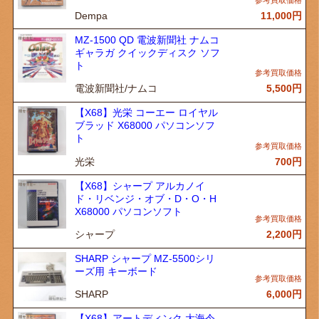
Dempa
11,000
円
MZ-1500 QD 電波新聞社 ナムコ
ギャラガ クイックディスク ソフ
ト
電波新聞社/ナムコ
5,500
円
【X68】光栄 コーエー ロイヤル
ブラッド X68000 パソコンソフ
ト
光栄
700
円
【X68】シャープ アルカノイ
ド・リベンジ・オブ・D・O・H
X68000 パソコンソフト
シャープ
2,200
円
SHARP シャープ MZ-5500シリ
ーズ用 キーボード
SHARP
6,000
円
【X68】アートディンク 大海令