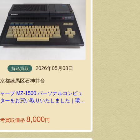
持込買取
東京都台東区
2026年05月08日
持込買取
シャープ MZ‐5
東京都練馬区石神井台
ードをお買い
ビーの持込買
ャープ MZ-1500 パーソナルコンピュ
ーターをお買い取りいたしました｜環七
ホビーの持込買取
8,000
参考買取価格
円
参考買取価格