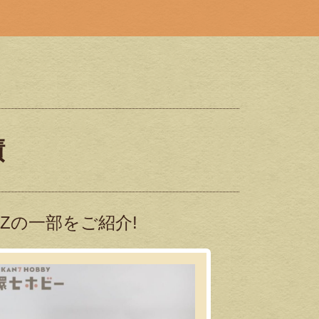
績
 MZの一部をご紹介!