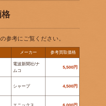
価格
格相場の参考にご覧ください。
メーカー
参考買取価格
電波新聞社/ナ
5,500
円
ムコ
シャープ
4,500
円
エニックス
6,000
円