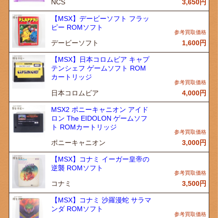
NCS
3,650
円
【MSX】デービーソフト フラッ
ピー ROMソフト
デービーソフト
1,600
円
【MSX】日本コロムビア キャプ
テンシェフ ゲームソフト ROM
カートリッジ
日本コロムビア
4,000
円
MSX2 ポニーキャニオン アイド
ロン The EIDOLON ゲームソフ
ト ROMカートリッジ
ポニーキャニオン
3,000
円
【MSX】コナミ イーガー皇帝の
逆襲 ROMソフト
コナミ
3,500
円
【MSX】コナミ 沙羅漫蛇 サラマ
ンダ ROMソフト