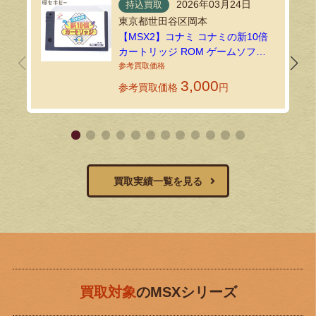
2026年03月24日
持込買取
東京都世田谷区岡本
【MSX2】コナミ コナミの新10倍
カートリッジ ROM ゲームソフト
をお買い取りいたしました｜環七
ホビーの持込買取なか
3,000
参考買取価格
円
買取実績一覧を見る
買取対象
のMSXシリーズ