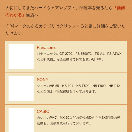
大切にしてきたハードウェアやソフト、関連本を売るなら
『価値
のわかる』
当店へ
※[>]マークのあるカテゴリはクリックすると更に詳細をご覧いた
だけます。
Panasonic
パナソニックのCF-2700、FS-5500F2、FS-A1、FS-A1WX
など初代機から後続機まで何でも買い取り中。
SONY
ソニーのHB-55、HB-101、HB-F500、HB-F900、HB-F1X
など全国より宅配買取も行っております。
CASIO
カシオのPV-7、MX-10などの初代MSXからMSX2以降の後
続機も。出張買取も行っております。