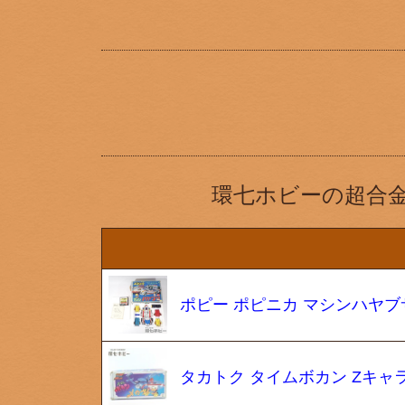
環七ホビーの超合
ポピー ポピニカ マシンハヤブサ 
タカトク タイムボカン Zキャ