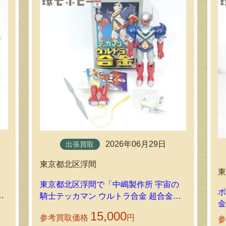
2026年06月29日
出張買取
東京都北区浮間
東京都北区浮間で「中嶋製作所 宇宙の
ポ
ャ
騎士テッカマン ウルトラ合金 超合金」
金
を出張買取しました
15,000
参考買取価格
円
参