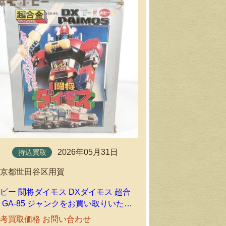
持込買取
2026年05月31日
持込買取
東京都品川区
東京都世田谷区用賀
ポピー 銀河鉄道9
ピー 闘将ダイモス DXダイモス 超合
ン No.333
 GA-85 ジャンクをお買い取りいたし
たしました｜
ました｜環七ホビーの持込買取
参考買取価格
考買取価格 お問い合わせ