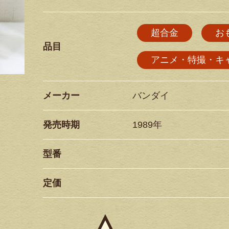
超合金
お
品目
アニメ・特撮・キ
メーカー
バンダイ
発売時期
1989年
型番
定価