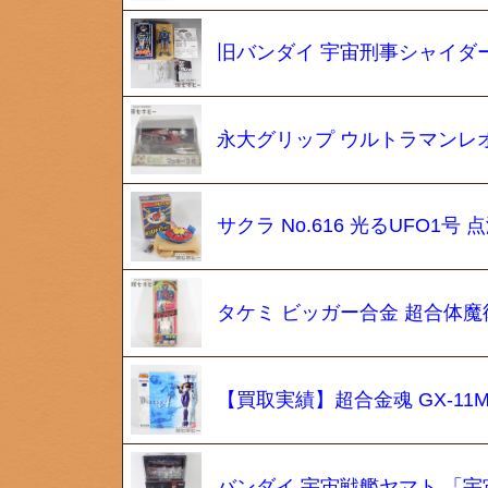
旧バンダイ 宇宙刑事シャイダー 
永大グリップ ウルトラマンレオ 
サクラ No.616 光るUFO1号
タケミ ビッガー合金 超合体魔
【買取実績】超合金魂 GX-11
バンダイ 宇宙戦艦ヤマト 「宇宙