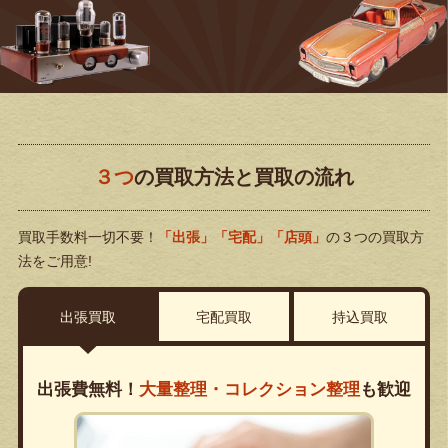
３つ
の買取方法と買取の流れ
買取手数料一切不要！
「出張」「宅配」「店頭」
の３つの買取方
法をご用意!
出張買取
宅配買取
持込買取
出張費無料！
大量整理・コレクション整理
も歓迎