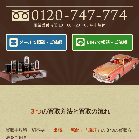
３つ
の買取方法と買取の流れ
買取手数料一切不要！
「出張」「宅配」「店頭」
の３つの買取方
法をご用意!