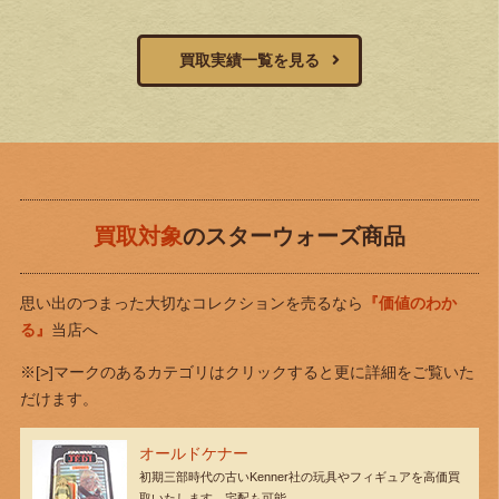
買取実績一覧を見る
買取対象
のスターウォーズ商品
思い出のつまった大切なコレクションを売るなら
『価値のわか
る』
当店へ
※[>]マークのあるカテゴリはクリックすると更に詳細をご覧いた
だけます。
オールドケナー
初期三部時代の古いKenner社の玩具やフィギュアを高価買
取いたします。宅配も可能。