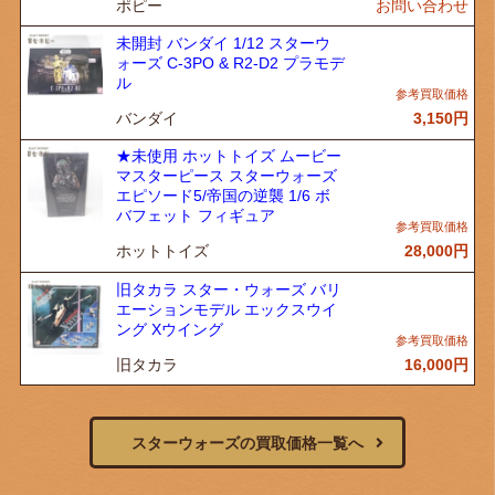
ポピー
お問い合わせ
未開封 バンダイ 1/12 スターウ
ォーズ C-3PO & R2-D2 プラモデ
ル
バンダイ
3,150
円
★未使用 ホットトイズ ムービー
マスターピース スターウォーズ
エピソード5/帝国の逆襲 1/6 ボ
バフェット フィギュア
ホットトイズ
28,000
円
旧タカラ スター・ウォーズ バリ
エーションモデル エックスウイ
ング Xウイング
旧タカラ
16,000
円
スターウォーズの買取価格一覧へ