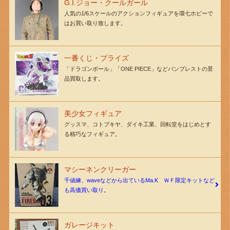
G.I.ジョー・クールガール
人気の1/6スケールのアクションフィギュアを環七ホビーで
はお買い取り致します。
一番くじ・プライズ
「ドラゴンボール」「ONE PIECE」などバンプレストの景
品買取します。
美少女フィギュア
グッスマ、コトブキヤ、ダイキ工業、回転堂をはじめとす
る精巧なフィギュア。
マシーネンクリーガー
千値練、waveなどから出ているMa.K ＷＦ限定キットなど
も高価買い取り。
ガレージキット