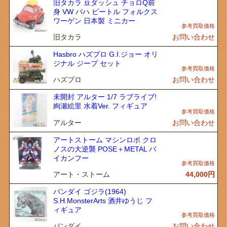
旧タカラ 豆ダッシュ チョロQ前
身 VW バハ ビートル フォルクス
ワーゲン 日本製 ミニカー
旧タカラ
お問い合わせ
Hasbro ハズブロ G.I.ジョー オリ
ジナル ジープ セット
ハズブロ
お問い合わせ
未開封 アルター 1/7 ラブライブ!
絢瀬絵里 水着Ver. フィギュア
アルター
お問い合わせ
アートストーム マシンロボ クロ
ノスの大逆襲 POSE＋METAL バ
イカンフー
アート・ストーム
44,000
円
バンダイ ゴジラ(1964)
S.H.MonsterArts 酒井ゆうじ フ
ィギュア
バンダイ
お問い合わせ