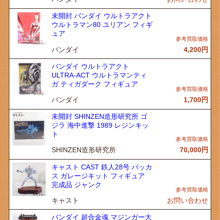
未開封 バンダイ ウルトラアクト
ウルトラマン80 ユリアン フィギ
ュア
バンダイ
4,200
円
バンダイ ウルトラアクト
ULTRA-ACT ウルトラマンティ
ガ ティガダーク フィギュア
バンダイ
1,700
円
未開封 SHINZEN造形研究所 ゴ
ジラ 海中進撃 1989 レジンキッ
ト
SHINZEN造形研究所
70,000
円
キャスト CAST 鉄人28号 バッカ
ス ガレージキット フィギュア
完成品 ジャンク
キャスト
お問い合わせ
バンダイ 超合金魂 マジンガー大