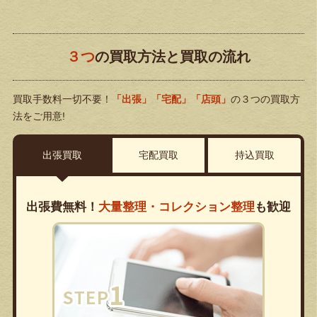
３つ
の買取方法と買取の流れ
買取手数料一切不要！
「出張」「宅配」「店頭」
の３つの買取方
法をご用意!
出張買取
宅配買取
持込買取
出張費無料！
大量整理・コレクション整理
も歓迎