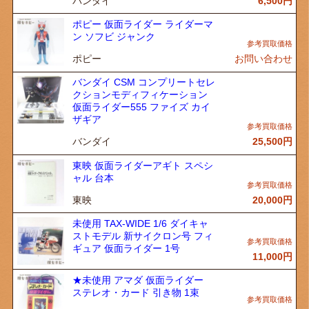
バンダイ
6,500
円
ポピー 仮面ライダー ライダーマ
ン ソフビ ジャンク
ポピー
お問い合わせ
バンダイ CSM コンプリートセレ
クションモディフィケーション
仮面ライダー555 ファイズ カイ
ザギア
バンダイ
25,500
円
東映 仮面ライダーアギト スペシ
ャル 台本
東映
20,000
円
未使用 TAX-WIDE 1/6 ダイキャ
ストモデル 新サイクロン号 フィ
ギュア 仮面ライダー 1号
11,000
円
★未使用 アマダ 仮面ライダー
ステレオ・カード 引き物 1束