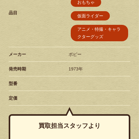
おもちゃ
品目
仮面ライダー
アニメ・特撮・キャラ
クターグッズ
メーカー
ポピー
発売時期
1973年
型番
定価
買取担当スタッフより