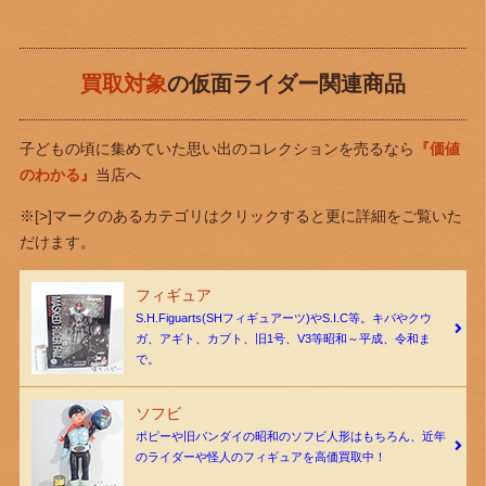
買取対象
の仮面ライダー関連商品
子どもの頃に集めていた思い出のコレクションを売るなら
『価値
のわかる』
当店へ
※[>]マークのあるカテゴリはクリックすると更に詳細をご覧いた
だけます。
フィギュア
S.H.Figuarts(SHフィギュアーツ)やS.I.C等。キバやクウ
ガ、アギト、カブト、旧1号、V3等昭和～平成、令和ま
で。
ソフビ
ポピーや旧バンダイの昭和のソフビ人形はもちろん、近年
のライダーや怪人のフィギュアを高価買取中！