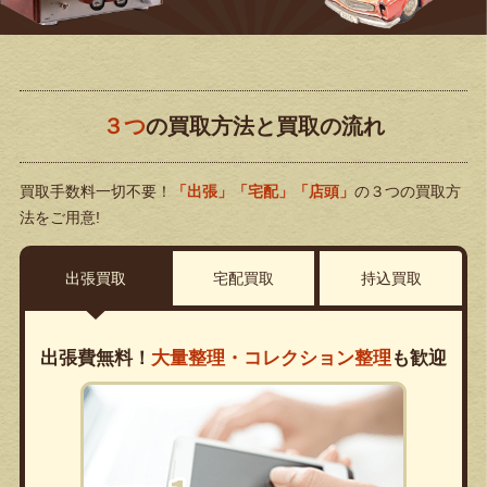
３つ
の買取方法と買取の流れ
買取手数料一切不要！
「出張」「宅配」「店頭」
の３つの買取方
法をご用意!
出張買取
宅配買取
持込買取
出張費無料！
大量整理・コレクション整理
も歓迎