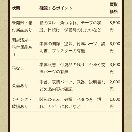
買取
状態
確認するポイント
価格
未開封・箱
箱のスレ、角つぶれ、テープの状
8,500
付属品あり
態、日焼け、保管時のにおいなど
円
開封済み・
本体の関節、塗装、付属パーツ、説
6,000
箱付属品あ
明書、ブリスターの有無
円
り
本体状態、付属品の残り、台座や交
3,500
箱なし
換パーツの有無
円
手首、表情パーツ、武器、説明書な
2,000
欠品あり
ど欠品内容の確認
円
ジャンク・
関節ゆるみ、破損、ベタつき、汚
1,000
破損あり
れ、カビ、においなど
円