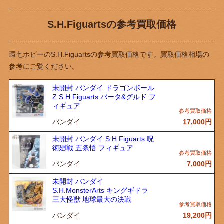
S.H.Figuartsの参考買取価格
環七ホビーのS.H.Figuartsの参考買取価格です。買取価格相場の
参考にご覧ください。
未開封 バンダイ ドラゴンボール
Z S.H.Figuarts バータ&グルド フ
ィギュア
バンダイ
17,000
円
未開封 バンダイ S.H.Figuarts 呪
術廻戦 五条悟 フィギュア
バンダイ
7,000
円
未開封 バンダイ
S.H.MonsterArts キングギドラ
三大怪獣 地球最大の決戦
バンダイ
19,200
円