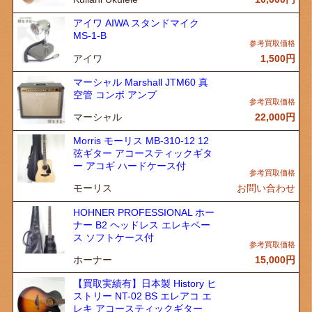
アイワ AIWA スタンドマイク
MS-1-B
アイワ
1,500
円
マーシャル Marshall JTM60 真
空管 コンボ アンプ
マーシャル
22,000
円
Morris モーリス MB-310-12 12
弦ギター アコースティックギタ
ー アコギ ハードケース付
モーリス
お問い合わせ
HOHNER PROFESSIONAL ホー
ナー B2 ヘッドレス エレキベー
ス ソフトケース付
ホーナー
15,000
円
【買取実績有】日本製 History ヒ
ストリー NT-02 BS エレアコ エ
レキ アコースティックギター