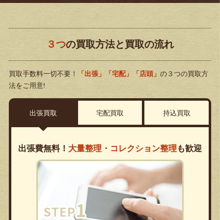
３つ
の買取方法と買取の流れ
買取手数料一切不要！
「出張」「宅配」「店頭」
の３つの買取方
法をご用意!
出張買取
宅配買取
持込買取
出張費無料！
大量整理・コレクション整理
も歓迎