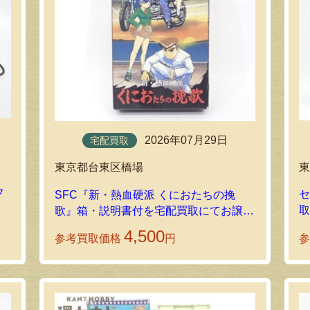
2026年07月29日
宅配買取
東京都台東区橋場
フ
セ
SFC『新・熱血硬派 くにおたちの挽
ン
歌』箱・説明書付を宅配買取にてお譲り
いただきました！
4,500
参考買取価格
円