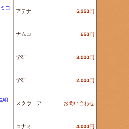
ァミコ
アテナ
5,250
円
ナムコ
650
円
学研
3,000
円
学研
2,000
円
説明
スクウェア
お問い合わせ
コナミ
4,000
円