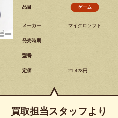
品目
ゲーム
メーカー
マイクロソフト
発売時期
型番
定価
21,428円
買取担当スタッフより