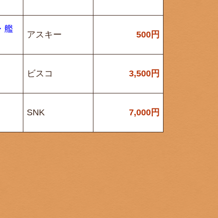
・艦
アスキー
500
円
ビスコ
3,500
円
SNK
7,000
円