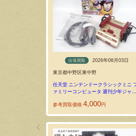
2026年08月03日
出張買取
東京都中野区東中野
任天堂 ニンテンドークラシックミニ 
ァミリーコンピュータ 週刊少年ジャ
プ創刊50周年記念バージョンを出張買
4,000
参考買取価格
円
取しました！