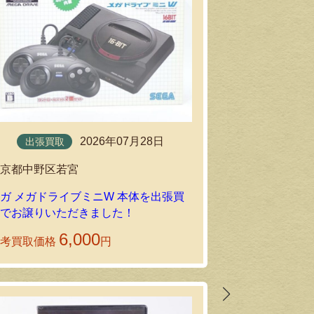
2026年07月28日
宅配買取
出張買取
東京都品川区
東京都中野区若宮
未使用のカプコ
ガ メガドライブミニW 本体を出張買
ー2 SUPER
取でお譲りいただきました！
送りいただき
6,000
参考買取価格
円
参考買取価格