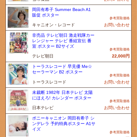
岡田有希子 Summer Beach A1
販促 ポスター
キャニオン・レコード
お問い合わせ
非売品 テレビ朝日 激走戦隊カー
レンジャー テレビ 番組宣伝 番
宣 ポスター B2サイズ
テレビ朝日
22,000
円
トーラスレコード 早見優 Me☆
セーラーマン B2 ポスター
トーラスレコード
お問い合わせ
未裁断 1982年 日本テレビ 太陽
にほえろ! カレンダー ポスター
日本テレビ
お問い合わせ
ポニーキャニオン 岡田有希子 シ
ンデレラ 予約特典ポスター A1サ
イズ