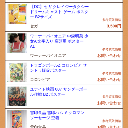
【DC】セガ クレイジータクシー
ドリームキャスト ゲーム ポスタ
ー B2サイズ
セガ
3,500
円
ワーナーパイオニア 中森明菜 少
女A 文字入り 店頭用 ポスター
A1
ワーナーパイオニア
お問い合わせ
ドラゴンボールZ コロンビア サ
ントラ販促ポスター
コロンビア
お問い合わせ
ユナイト映画 007 サンダーボー
ル作戦 B2 ポスター
お問い合わせ
雪印食品 雪印ハム ミクロマン
ソーセージ 空箱
雪印食品
お問い合わせ