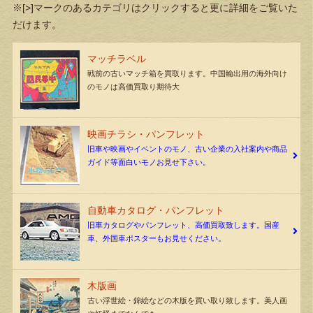
※[>]マークのあるカテゴリはクリックすると更に詳細をご覧いた
だけます。
マッチラベル
戦前の古いマッチ箱を買取ります。中国輸出用の海外向け
のモノは高価買取り期待大
映画チラシ・パンフレット
旧車や映画やイベントのモノ、古い企業の入社案内や商品
ガイド等面白いモノお見せ下さい。
自動車カタログ・パンフレット
旧車カタログやパンフレット、高価買取致します。国産
車、外国車ポスターもお見せください。
木版画
古い浮世絵・錦絵などの木版を買い取り致します。美人画