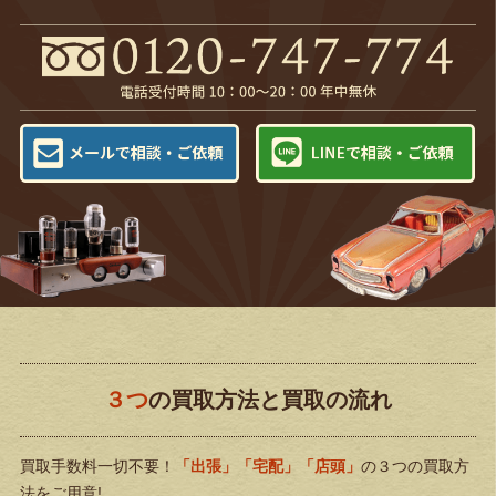
３つ
の買取方法と買取の流れ
買取手数料一切不要！
「出張」「宅配」「店頭」
の３つの買取方
法をご用意!