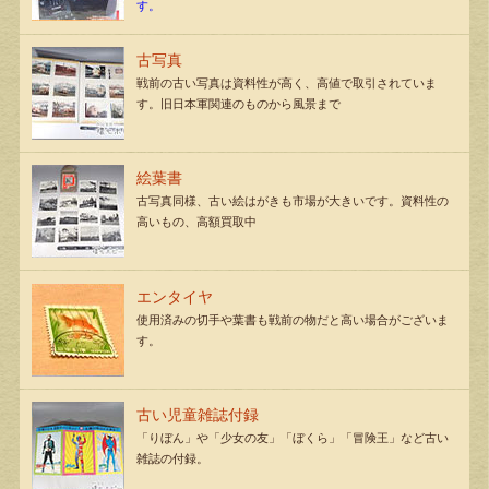
す。
古写真
戦前の古い写真は資料性が高く、高値で取引されていま
す。旧日本軍関連のものから風景まで
絵葉書
古写真同様、古い絵はがきも市場が大きいです。資料性の
高いもの、高額買取中
エンタイヤ
使用済みの切手や葉書も戦前の物だと高い場合がございま
す。
古い児童雑誌付録
「りぼん」や「少女の友」「ぼくら」「冒険王」など古い
雑誌の付録。