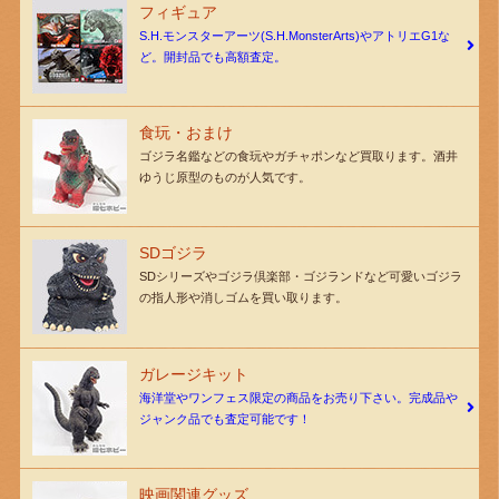
フィギュア
S.H.モンスターアーツ(S.H.MonsterArts)やアトリエG1な
ど。開封品でも高額査定。
食玩・おまけ
ゴジラ名鑑などの食玩やガチャポンなど買取ります。酒井
ゆうじ原型のものが人気です。
SDゴジラ
SDシリーズやゴジラ倶楽部・ゴジランドなど可愛いゴジラ
の指人形や消しゴムを買い取ります。
ガレージキット
海洋堂やワンフェス限定の商品をお売り下さい。完成品や
ジャンク品でも査定可能です！
映画関連グッズ