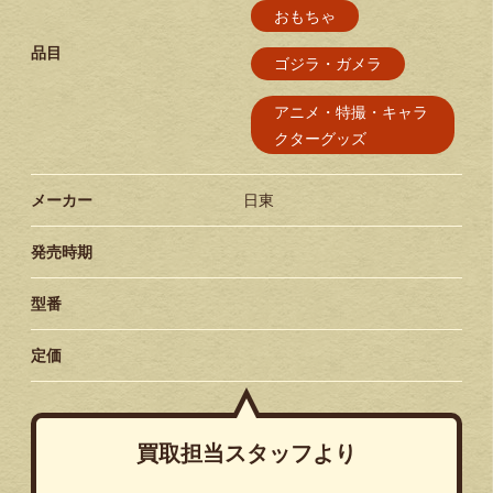
おもちゃ
品目
ゴジラ・ガメラ
アニメ・特撮・キャラ
クターグッズ
メーカー
日東
発売時期
型番
定価
買取担当スタッフより