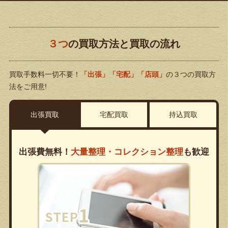
３つ
の買取方法と買取の流れ
買取手数料一切不要！
「出張」「宅配」「店頭」
の３つの買取方
法をご用意!
出張買取
宅配買取
持込買取
出張費無料！
大量整理・コレクション整理
も歓迎