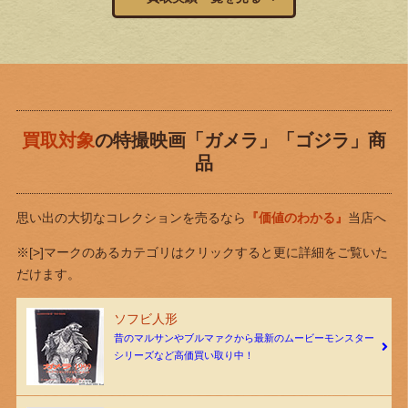
買取対象
の特撮映画「ガメラ」「ゴジラ」商
品
思い出の大切なコレクションを売るなら
『価値のわかる』
当店へ
※[>]マークのあるカテゴリはクリックすると更に詳細をご覧いた
だけます。
ソフビ人形
昔のマルサンやブルマァクから最新のムービーモンスター
シリーズなど高価買い取り中！