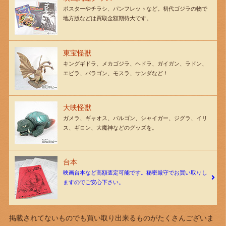
ポスターやチラシ、パンフレットなど。初代ゴジラの物で
地方版などは買取金額期待大です。
東宝怪獣
キングギドラ、メカゴジラ、ヘドラ、ガイガン、ラドン、
エビラ、バラゴン、モスラ、サンダなど！
大映怪獣
ガメラ、ギャオス、バルゴン、シャイガー、ジグラ、イリ
ス、ギロン、大魔神などのグッズを。
台本
映画台本など高額査定可能です。秘密厳守でお買い取りし
ますのでご安心下さい。
掲載されてないものでも買い取り出来るものがたくさんございま