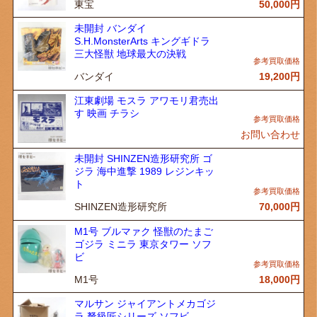
東宝
50,000
円
未開封 バンダイ
S.H.MonsterArts キングギドラ
三大怪獣 地球最大の決戦
バンダイ
19,200
円
江東劇場 モスラ アワモリ君売出
す 映画 チラシ
お問い合わせ
未開封 SHINZEN造形研究所 ゴ
ジラ 海中進撃 1989 レジンキッ
ト
SHINZEN造形研究所
70,000
円
M1号 ブルマァク 怪獣のたまご
ゴジラ ミニラ 東京タワー ソフ
ビ
M1号
18,000
円
マルサン ジャイアントメカゴジ
ラ 弩級匠シリーズ ソフビ