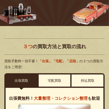
３つ
の買取方法と買取の流れ
買取手数料一切不要！
「出張」「宅配」「店頭」
の３つの買取方
法をご用意!
出張買取
宅配買取
持込買取
出張費無料！
大量整理・コレクション整理
も歓迎