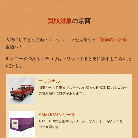
買取対象
の京商
大切にしてきた京商・コレクションを売るなら
『価値のわかる』
当店へ！
※[>]マークのあるカテゴリはクリックすると更に詳細をご覧いた
だけます。
オリジナル
旧車から大衆車までスケールも様々なKYOSHOのミニカー
の買取価格に自信があります。
SAMURAIシリーズ
1/12、1/18の国産車のシリーズ、サムライ。高級ミニカー
の代名詞です。