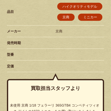
ハイクオリティモデル
品目
京商
ミニカー
メーカー
京商
発売時期
型番
定価
買取担当スタッフより
未使用 京商 1/18 フェラーリ 365GTB4 コンペティツィオ