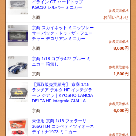
イライン GT ハードトップ
KGC10 シルバー ミニカー
京商
お問い合わせ
京商 スカイネット ミニッツレー
サー バック・トゥ・ザ・フュー
チャー デロリアン ミニカー
京商
8,000
円
京商 1/18 コブラ427 ブルー ミ
ニカー 箱無し
京商
1,500
円
【買取販売実績有】 京商 1/18
ランチア デルタ HF インテグラ
ーレ ジアラ｜KYOSHO LANCIA
DELTA HF integrale GIALLA
京商
6,000
円
未使用 京商 1/18 フェラーリ
365GTB4 コンペティツィオーネ
デイトナ1973 ミニカー