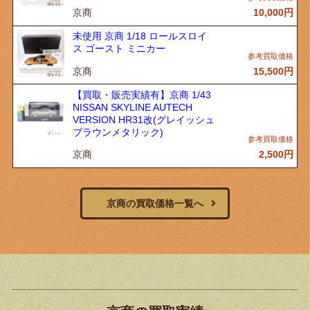
京商
10,000
円
未使用 京商 1/18 ロールスロイ
ス ゴースト ミニカー
京商
15,500
円
【買取・販売実績有】京商 1/43
NISSAN SKYLINE AUTECH
VERSION HR31改(グレイッシュ
ブラウンメタリック)
京商
2,500
円
京商の買取価格一覧へ