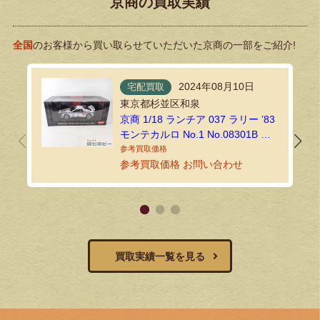
京商の買取実績
全国
のお客様から買い取らせていただいた京商の一部をご紹介!
2024年08月10日
宅配買取
東京都杉並区和泉
京商 1/18 ランチア 037 ラリー ’83
モンテカルロ No.1 No.08301B ミ
ニカーをお買い取りいたしました
｜環七ホビーの宅配買取
参考買取価格 お問い合わせ
買取実績一覧を見る