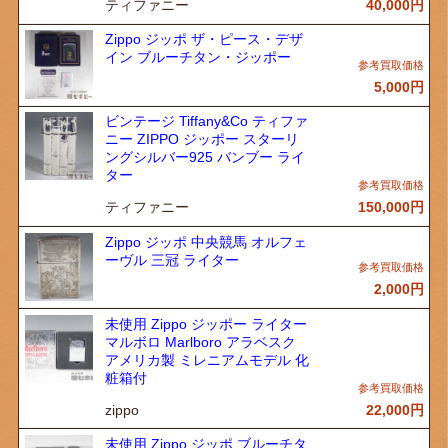
ティファニー
40,000
円
Zippo ジッポ ザ・ピース・デザ
イン ブルーチタン・ジッポー
5,000
円
ビンテージ Tiffany&Co ティファ
ニー ZIPPO ジッポー スターリ
ングシルバー925 バンブー ライ
ター
ティファニー
150,000
円
Zippo ジッポ 中央競馬 オルフェ
ーヴル 三冠 ライター
2,000
円
未使用 Zippo ジッポー ライター
マルボロ Marlboro アラベスク
アメリカ製 ミレニアムモデル 化
粧箱付
zippo
22,000
円
未使用 Zippo ジッポ ブルーチタ