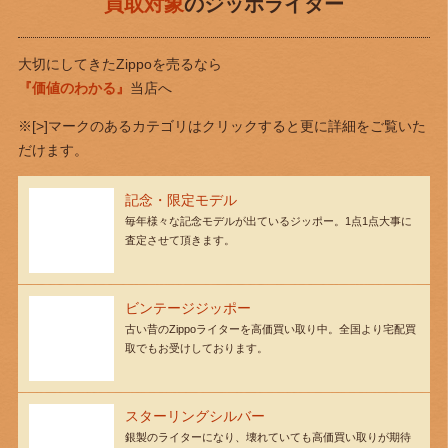
買取対象
のジッポライター
大切にしてきたZippoを売るなら
『価値のわかる』
当店へ
※[>]マークのあるカテゴリはクリックすると更に詳細をご覧いた
だけます。
記念・限定モデル
毎年様々な記念モデルが出ているジッポー。1点1点大事に
査定させて頂きます。
ビンテージジッポー
古い昔のZippoライターを高価買い取り中。全国より宅配買
取でもお受けしております。
スターリングシルバー
銀製のライターになり、壊れていても高価買い取りが期待